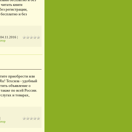
 читать книги
без регистрации,
 бесплатно и без
:
04.11.2016
|
ктор
отите приобрести или
.Ru! Техсила - удобный
стить объявление о
также по всей России.
слугах и товарах,
|
ктор