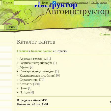
Инструктор
Забыл пароль
|
Регистрация
Пароль:
запомнить
Автоинструктор
Главна
Каталог сайтов
Главная
»
Каталог сайтов
» Справки
Адреса и телефоны
[1]
Расписания транспорта
[1]
Афиша
[2]
Словари и энциклопедии
[1]
Календари дат и событий
[0]
Справочники
[79]
Каталоги
[350]
Цены
[1]
Погода
[0]
В разделе сайтов
:
435
Показано сайтов
:
1-30