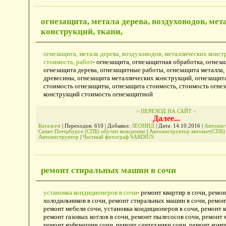
огнезащита, метала дерева, воздуховодов, ме
конструкций, ткани,
огнезащита, метала дерева, воздуховодов, металлических констр
стоимость, работ
- огнезащита, огнезащитная обработка, огнеза
огнезащита дерева, огнезащитные работы, огнезащита металла,
древесины, огнезащита металлических конструкций, огнезащит
стоимость огнезащиты, огнезащита стоимость, стоимость огн
конструкций стоимость огнезащитной
> ПЕРЕХОД НА САЙТ <
Далее...
Каталоги
| Переходов: 610 | Добавил:
ЛЕОНИД
| Дата:
14.10.2016
|
Автоинс
Санкт-Петербурге (СПБ) обучит вождению
|
Автоинструктор автомат(СПБ
Автоинструктор
|
Частный фотограф SARDIUS
ремонт стиральных машин в сочи
установка кондиционеров в сочи
- ремонт квартир в сочи, ремо
холодильников в сочи, ремонт стиральных машин в сочи, ремонт
ремонт мебели сочи, установка кондиционеров в сочи, ремонт 
ремонт газовых котлов в сочи, ремонт пылесосов сочи, ремонт 
ремонт кофемашин сочи, ремонт сантехники сочи, ремонт комп