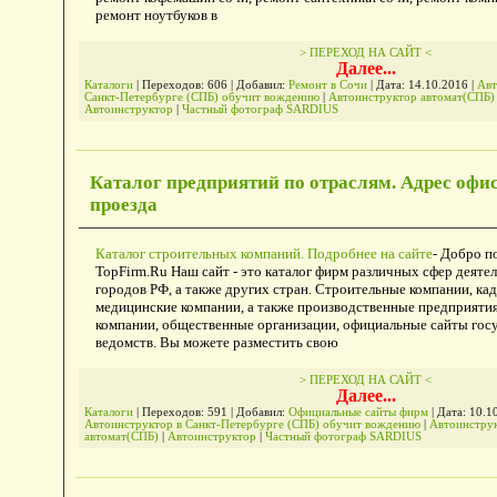
ремонт ноутбуков в
> ПЕРЕХОД НА САЙТ <
Далее...
Каталоги
| Переходов: 606 | Добавил:
Ремонт в Сочи
| Дата:
14.10.2016
|
Авт
Санкт-Петербурге (СПБ) обучит вождению
|
Автоинструктор автомат(СПБ
Автоинструктор
|
Частный фотограф SARDIUS
Каталог предприятий по отраслям. Адрес офис
проезда
Каталог строительных компаний. Подробнее на сайте
- Добро п
TopFirm.Ru Наш сайт - это каталог фирм различных сфер деятел
городов РФ, а также других стран. Строительные компании, кад
медицинские компании, а также производственные предприяти
компании, общественные организации, официальные сайты гос
ведомств. Вы можете разместить свою
> ПЕРЕХОД НА САЙТ <
Далее...
Каталоги
| Переходов: 591 | Добавил:
Официальные сайты фирм
| Дата:
10.1
Автоинструктор в Санкт-Петербурге (СПБ) обучит вождению
|
Автоинстру
автомат(СПБ)
|
Автоинструктор
|
Частный фотограф SARDIUS