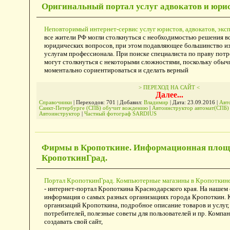
Оригинальный портал услуг адвокатов и юри
Неповторимый интернет-сервис услуг юристов, адвокатов, экс
все жители РФ могли столкнуться с необходимостью решения в
юридических вопросов, при этом подавляющее большинство из
услугам профессионала. При поиске специалиста по праву потр
могут столкнуться с некоторыми сложностями, поскольку обыч
моментально сориентироваться и сделать верный
> ПЕРЕХОД НА САЙТ <
Далее...
Справочники
| Переходов: 701 | Добавил:
Владимир
| Дата:
23.09.2016
|
Авт
Санкт-Петербурге (СПБ) обучит вождению
|
Автоинструктор автомат(СПБ
Автоинструктор
|
Частный фотограф SARDIUS
Фирмы в Кропоткине. Информационная площ
КропоткинГрад.
Портал КропоткинГрад. Компьютерные магазины в Кропоткине
- интернет-портал Кропоткина Краснодарского края. На нашем
информация о самых разных организациях города Кропоткин. 
организаций Кропоткина, подробное описание товаров и услуг,
потребителей, полезные советы для пользователей и пр. Компа
создавать свой сайт,