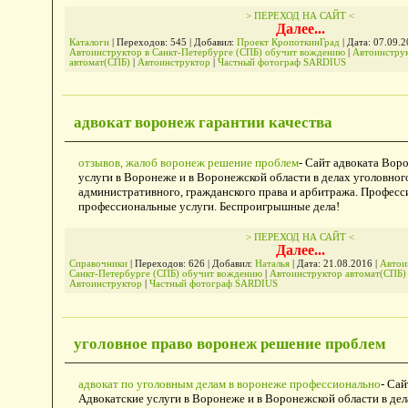
> ПЕРЕХОД НА САЙТ <
Далее...
Каталоги
| Переходов: 545 | Добавил:
Проект КропоткинГрад
| Дата:
07.09.2
Автоинструктор в Санкт-Петербурге (СПБ) обучит вождению
|
Автоинстру
автомат(СПБ)
|
Автоинструктор
|
Частный фотограф SARDIUS
адвокат воронеж гарантии качества
отзывов, жалоб воронеж решение проблем
- Сайт адвоката Вор
услуги в Воронеже и в Воронежской области в делах уголовного
административного, гражданского права и арбитража. Професс
профессиональные услуги. Беспроигрышные дела!
> ПЕРЕХОД НА САЙТ <
Далее...
Справочники
| Переходов: 626 | Добавил:
Наталья
| Дата:
21.08.2016
|
Автои
Санкт-Петербурге (СПБ) обучит вождению
|
Автоинструктор автомат(СПБ
Автоинструктор
|
Частный фотограф SARDIUS
уголовное право воронеж решение проблем
адвокат по уголовным делам в воронеже профессионально
- Сай
Адвокатские услуги в Воронеже и в Воронежской области в дел