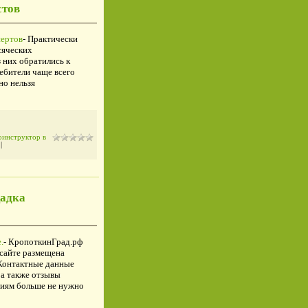
стов
пертов
- Практически
сяческих
 них обратились к
ебители чаще всего
но нельзя
оинструктор в
)
|
адка
.
- КропоткинГрад.рф
 сайте размещена
Контактные данные
 а также отзывы
ниям больше не нужно