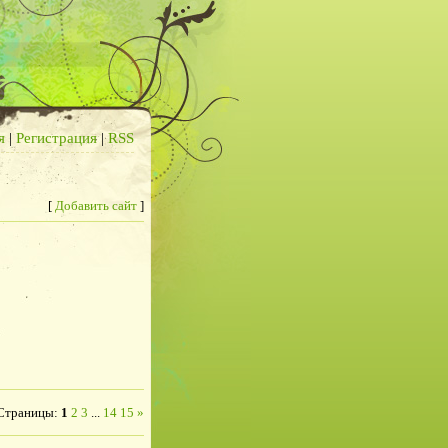
я
|
Регистрация
|
RSS
[
Добавить сайт
]
Страницы
:
1
2
3
...
14
15
»