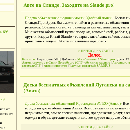
Авто на Сландо. Заходите на Slando.pro!
Подача объявления о недвижимости. Удобный поиск!
- Бесплатн
Сландо.Про. Здесь Вы сможете найти и разместить объявления
регионов. Объявления могут размещать как частные лица, так и
Множество объявлений купли-продажи, автомобилей, работы, у
4-69!
других. Раздел Китай Slando - товары с китайских сайтов, опис
прикольных вещей. Работа и отличный заработок
> ПЕРЕХОД НА САЙТ <
Далее...
Каталоги
| Переходов: 590 | Добавил:
Сайт объявлений Slando.pro
| Дата:
12
Автоинструктор в Санкт-Петербурге (СПБ) обучит вождению
|
Автоинстру
автомат(СПБ)
|
Автоинструктор
|
Частный фотограф SARDIUS
Доска бесплатных объявлений Луганска на с
(Авизо)
ru/
Доска бесплатных объявлений Краснодона AVIZO (Авизо)
- Все
города на доске объявлений Авизо. Все объявления по купле-п
ков от
недвижимости, самые свежие вакансии, предложение услуг, эле
оказы от
одежда и обувь, детские товары и многое другое на доске объя
и
лок
> ПЕРЕХОД НА САЙТ <