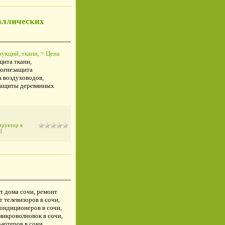
таллических
укций, ткани, = Цена
щита ткани,
 огнезащита
а воздуховодов,
езащиты деревянных
труктор в
)
|
нт дома сочи, ремонт
 телевизоров в сочи,
кондиционеров в сочи,
микроволновок в сочи,
ьютеров в сочи,