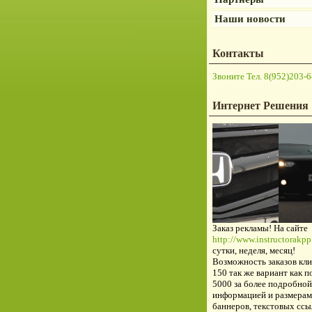
Наши новости
Контакты
Звоните Тел. 8(952)203-6
Интернет Решения
Заказ рекламы! На сайте
http://www.instructorakpp.
сутки, неделя, месяц!
Возможность заказов кли
150 так же вариант как п
5000 за более подробной
информацией и размерам
баннеров, текстовых ссы