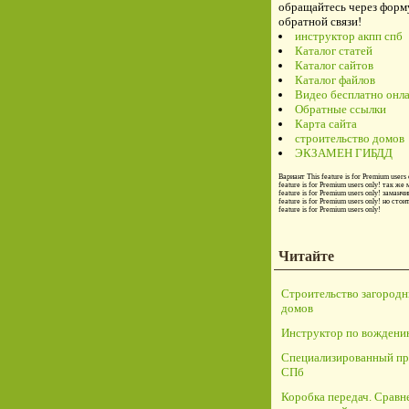
обращайтесь через форм
обратной связи!
инструктор акпп спб
Каталог статей
Каталог сайтов
Каталог файлов
Видео бесплатно онл
Обратные ссылки
Карта сайта
строительство домов
ЭКЗАМЕН ГИБДД
Вариант
This feature is for Premium users 
feature is for Premium users only!
так же 
feature is for Premium users only!
заманчи
feature is for Premium users only!
но стои
feature is for Premium users only!
Читайте
Строительство загород
домов
Инструктор по вождени
Специализированный пр
СПб
Коробка передач. Сравн