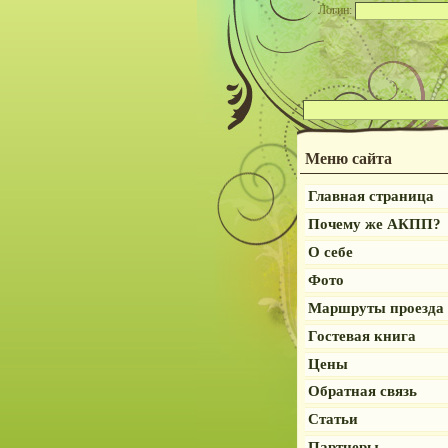
Логин:
Меню сайта
Главная страница
Почему же АКПП?
О себе
Фото
Маршруты проезда
Гостевая книга
Цены
Обратная связь
Статьи
Партнеры