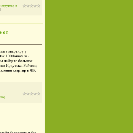
нструктор в
)
|
е от
упить квартиру у
tsk.100domov.ru -
Вы найдете большое
ов Иркутска. Рейтинг,
явления квартир в ЖК
ктор
нлайн бесплатно и без