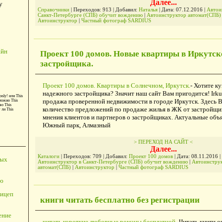
Далее...
у
Справочники
| Переходов: 913 | Добавил:
Наталья
| Дата:
07.12.2016
|
Автои
Санкт-Петербурге (СПБ) обучит вождению
|
Автоинструктор автомат(СПБ
Автоинструктор
|
Частный фотограф SARDIUS
айн
Проект 100 домов. Новые квартиры в Иркутск
застройщика.
Проект 100 домов. Квартиры в Солнечном, Иркутск.
- Хотите к
надежного застройщика? Значит наш сайт Вам пригодится! Irku
only!
или
This
продажа проверенной недвижимости в городе Иркутск. Здесь 
можно
This
во
This
количество предложений по продаже жилья в ЖК от застройщик
т ли
This
мнения клиентов и партнеров о застройщиках. Актуальные объ
Южный парк, Алмазный
> ПЕРЕХОД НА САЙТ <
Далее...
Каталоги
| Переходов: 709 | Добавил:
Проект 100 домов
| Дата:
08.11.2016
|
ных
Автоинструктор в Санкт-Петербурге (СПБ) обучит вождению
|
Автоинстру
автомат(СПБ)
|
Автоинструктор
|
Частный фотограф SARDIUS
ю
ицеп
книги читать бесплатно без регистрации
ение
читать короткие любовные романы бесплатной
- Читать книги о