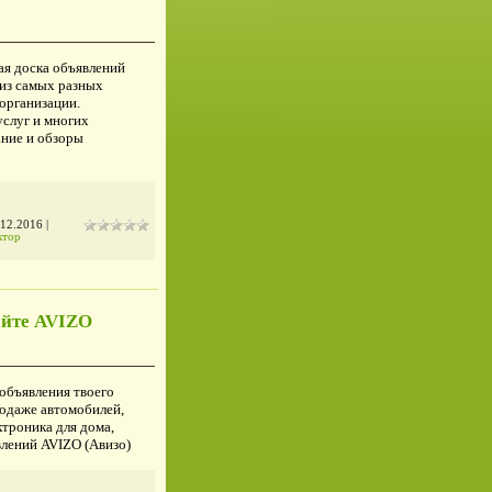
ая доска объявлений
 из самых разных
 организации.
слуг и многих
ание и обзоры
.12.2016
|
ктор
айте AVIZO
 объявления твоего
родаже автомобилей,
ктроника для дома,
влений AVIZO (Авизо)