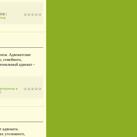
016
|
ктор
онеж. Адвокатские
, семейного,
иональный адвокат -
нструктор в
)
|
т адвоката.
ах уголовного,