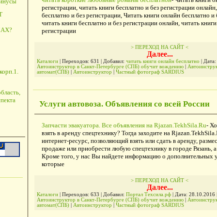
минусы
регистрации, читать книги бесплатно и без регистрации онлайн,
Т
бесплатно и без регистрации, Читать книги онлайн бесплатно и 
читать книги бесплатно и без регистрации онлайн, читать книги
АХ?
регистрации
> ПЕРЕХОД НА САЙТ <
Далее...
Каталоги
| Переходов: 631 | Добавил:
читать книги онлайн бесплатно
| Дата
Автоинструктор в Санкт-Петербурге (СПБ) обучит вождению
|
Автоинстру
корп.1.
автомат(СПБ)
|
Автоинструктор
|
Частный фотограф SARDIUS
бласть,
пекта
Услуги автовоза. Объявления со всей России
Запчасти эвакуатора. Все объявления на Rjazan.TekhSila.Ru
- Х
взять в аренду спецтехнику? Тогда заходите на Rjazan.TekhSila
интернет-ресурс, позволяющий взять или сдать в аренду, разме
продаже или приобрести любую спецтехнику в городе Рязань, а 
Кроме того, у нас Вы найдете информацию о дополнительных у
которые
> ПЕРЕХОД НА САЙТ <
Далее...
Каталоги
| Переходов: 633 | Добавил:
Портал Техсила.рф
| Дата:
28.10.2016
Автоинструктор в Санкт-Петербурге (СПБ) обучит вождению
|
Автоинстру
автомат(СПБ)
|
Автоинструктор
|
Частный фотограф SARDIUS