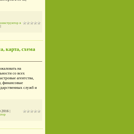
оинструктор в
)
|
а, карта, схема
ожаловать на
ьности со всех
астровые агентства,
я, финансовые
ударственных служб и
0.2016
|
ктор