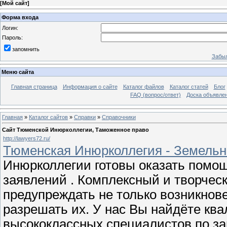
[
Мой сайт
]
Форма входа
Логин:
Пароль:
запомнить
Забыл
Меню сайта
Главная страница
Информация о сайте
Каталог файлов
Каталог статей
Блог
FAQ (вопрос/ответ)
Доска объявле
Главная
»
Каталог сайтов
»
Справки
»
Справочники
Сайт Тюменской Инюрколлегии, Таможенное право
http://lawyers72.ru/
Тюменская Инюрколлегия - Земель
Инюрколлегии готовы оказать помощ
заявлений . Комплексный и творческ
предупреждать не только возникнов
разрешать их. У нас Вы найдёте к
высококлассных специалистов по за