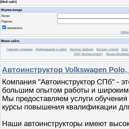
[
Мой сайт
]
Форма входа
Логин:
Пароль:
запомнить
Забыл
Меню сайта
Главная страница
Информация о сайте
Каталог файлов
Каталог статей
Блог
FAQ (вопрос/ответ)
Доска объявле
Автоинструктор Volkswagen Polo,
Компания "Автоинструктор СПб" - э
большим опытом работы и широким
Мы предоставляем услуги обучения 
курсы повышения квалификации для
Наши автоинструкторы имеют высо