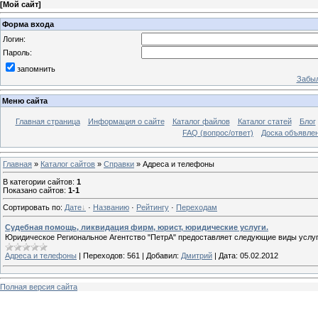
[
Мой сайт
]
Форма входа
Логин:
Пароль:
запомнить
Забыл
Меню сайта
Главная страница
Информация о сайте
Каталог файлов
Каталог статей
Блог
FAQ (вопрос/ответ)
Доска объявле
Главная
»
Каталог сайтов
»
Справки
» Адреса и телефоны
В категории сайтов
:
1
Показано сайтов
:
1-1
Сортировать по
:
Дате
·
Названию
·
Рейтингу
·
Переходам
Судебная помощь, ликвидация фирм, юрист, юридические услуги.
Юридическое Региональное Агентство "ПетрА" предоставляет следующие виды услуг
Адреса и телефоны
|
Переходов:
561
|
Добавил:
Дмитрий
|
Дата:
05.02.2012
Полная версия сайта