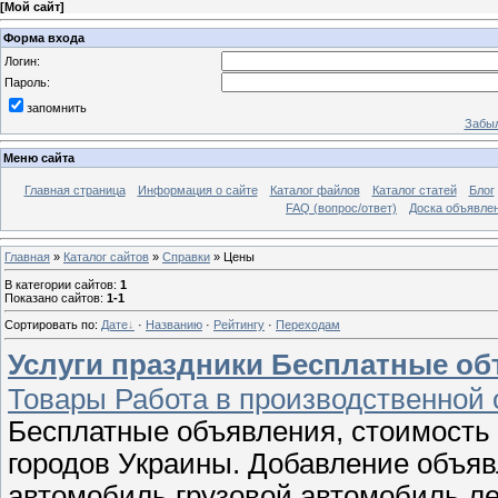
[
Мой сайт
]
Форма входа
Логин:
Пароль:
запомнить
Забыл
Меню сайта
Главная страница
Информация о сайте
Каталог файлов
Каталог статей
Блог
FAQ (вопрос/ответ)
Доска объявле
Главная
»
Каталог сайтов
»
Справки
» Цены
В категории сайтов
:
1
Показано сайтов
:
1-1
Сортировать по
:
Дате
·
Названию
·
Рейтингу
·
Переходам
Услуги праздники Бесплатные о
Товары Работа в производственной 
Бесплатные объявления, стоимость 
городов Украины. Добавление объяв
автомобиль грузовой автомобиль ле