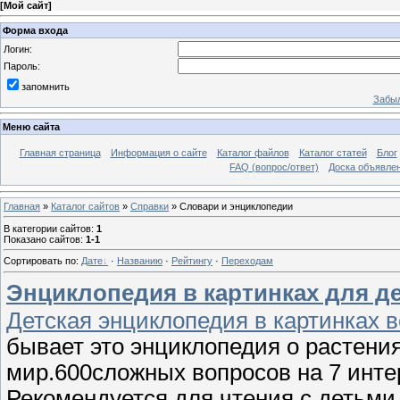
[
Мой сайт
]
Форма входа
Логин:
Пароль:
запомнить
Забыл
Меню сайта
Главная страница
Информация о сайте
Каталог файлов
Каталог статей
Блог
FAQ (вопрос/ответ)
Доска объявле
Главная
»
Каталог сайтов
»
Справки
» Словари и энциклопедии
В категории сайтов
:
1
Показано сайтов
:
1-1
Сортировать по
:
Дате
·
Названию
·
Рейтингу
·
Переходам
Энциклопедия в картинках для д
Детская энциклопедия в картинках 
бывает это энциклопедия о растения
мир.600сложных вопросов на 7 инте
Рекомендуется для чтения с детьми 