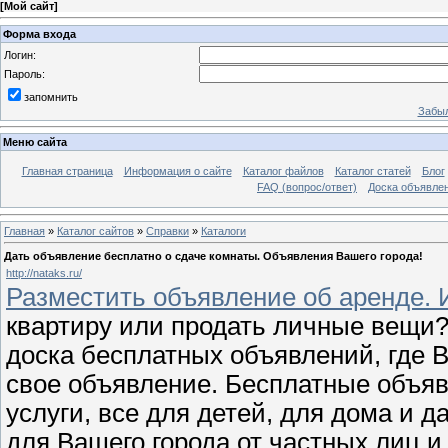
[
Мой сайт
]
Форма входа
Логин:
Пароль:
запомнить
Забыл
Меню сайта
Главная страница
Информация о сайте
Каталог файлов
Каталог статей
Блог
FAQ (вопрос/ответ)
Доска объявле
Главная
»
Каталог сайтов
»
Справки
»
Каталоги
Дать объявление бесплатно о сдаче комнаты. Объявления Вашего города!
http://nataks.ru/
Разместить объявление об аренде.
квартиру или продать личные вещи? 
доска бесплатных объявлений, где 
свое объявление. Бесплатные объяв
услуги, все для детей, для дома и 
для Вашего города от частных лиц и