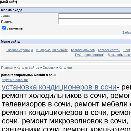
[
Мой сайт
]
Форма входа
Логин:
Пароль:
запомнить
Забыл
Меню сайта
Главная страница
Информация о сайте
Каталог файлов
Каталог статей
Блог
FAQ (вопрос/ответ)
Доска объявле
Главная
»
Каталог сайтов
»
Справки
»
Каталоги
ремонт стиральных машин в сочи
http://live-sochi.ru/
установка кондиционеров в сочи
- р
ремонт холодильников в сочи, ремо
телевизоров в сочи, ремонт мебели 
ремонт кондиционеров в сочи, ремон
сочи, ремонт микроволновок в сочи
сантехники сочи, ремонт компьютеро