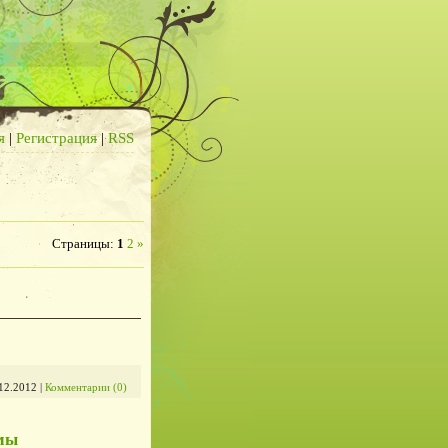
я
|
Регистрация
|
RSS
Страницы
:
1
2
»
12.2012
|
Комментарии (0)
амы