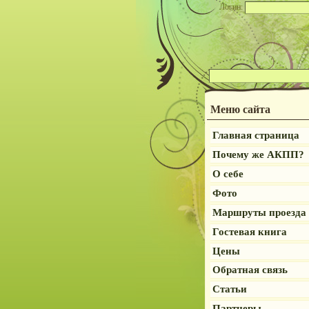
Логин:
Меню сайта
Главная страница
Почему же АКПП?
О себе
Фото
Маршруты проезда
Гостевая книга
Цены
Обратная связь
Статьи
Партнеры