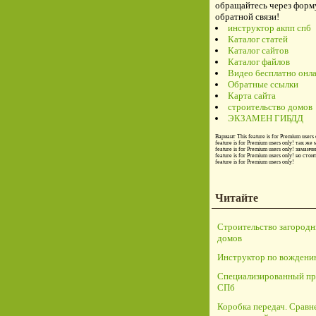
обращайтесь через форм
обратной связи!
инструктор акпп спб
Каталог статей
Каталог сайтов
Каталог файлов
Видео бесплатно онл
Обратные ссылки
Карта сайта
строительство домов
ЭКЗАМЕН ГИБДД
Вариант
This feature is for Premium users 
feature is for Premium users only!
так же 
feature is for Premium users only!
заманчи
feature is for Premium users only!
но стои
feature is for Premium users only!
Читайте
Строительство загород
домов
Инструктор по вождени
Специализированный пр
СПб
Коробка передач. Сравн