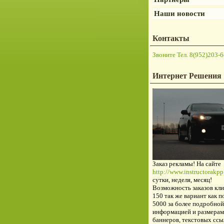
Наши новости
Контакты
Звоните Тел. 8(952)203-6
Интернет Решения
Заказ рекламы! На сайте
http://www.instructorakpp.
сутки, неделя, месяц!
Возможность заказов кли
150 так же вариант как п
5000 за более подробной
информацией и размерам
баннеров, текстовых ссы