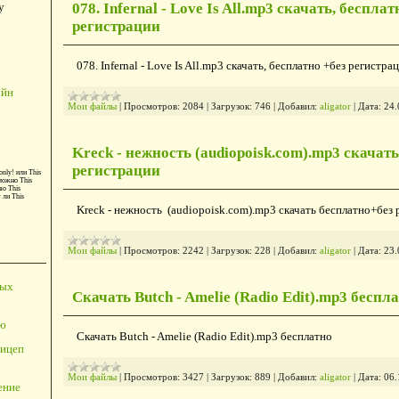
у
078. Infernal - Love Is All.mp3 скачать, бесплат
регистрации
078. Infernal - Love Is All.mp3 скачать, бесплатно +без регистра
айн
Мои файлы
|
Просмотров:
2084
|
Загрузок:
746
|
Добавил:
aligator
|
Дата:
24.
Kreck - нежность (audiopoisk.com).mp3 скачат
регистрации
only!
или
This
можно
This
во
This
т ли
This
Kreck - нежность (audiopoisk.com).mp3 скачать бесплатно+без
Мои файлы
|
Просмотров:
2242
|
Загрузок:
228
|
Добавил:
aligator
|
Дата:
23.
ных
Скачать Butch - Amelie (Radio Edit).mp3 беспл
ю
Скачать Butch - Amelie (Radio Edit).mp3 бесплатно
ицеп
Мои файлы
|
Просмотров:
3427
|
Загрузок:
889
|
Добавил:
aligator
|
Дата:
06.
ение