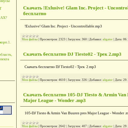
минусы
Скачать !Exlusive! Glam Inc. Project - Uncontro
Т
бесплатно
АХ?
!Exlusive! Glam Inc. Project - Uncontrollable.mp3
Мои файлы
|
Просмотров:
2323
|
Загрузок:
360
|
Добавил:
aligator
|
Дата:
06.
корп.1.
Скачать бесплатно DJ Tiesto02 - Трек 2.mp3
бласть,
пекта
Скачать бесплатно DJ Tiesto02 - Трек 2.mp3
Мои файлы
|
Просмотров:
4610
|
Загрузок:
326
|
Добавил:
aligator
|
Дата:
29.
Скачать бесплатно 105-DJ Tiesto & Armin Van 
Major League - Wonder .mp3
105-DJ Tiesto & Armin Van Buuren pres Major League - Wonder .
Мои файлы
|
Просмотров:
2642
|
Загрузок:
407
|
Добавил:
aligator
|
Дата:
29.