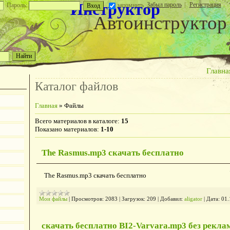
Инструктор
Забыл пароль
|
Регистрация
Пароль:
запомнить
Автоинструктор
Главна
Каталог файлов
Главная
»
Файлы
Всего материалов в каталоге
:
15
Показано материалов
:
1-10
The Rasmus.mp3 скачать бесплатно
The Rasmus.mp3 скачать бесплатно
Мои файлы
|
Просмотров:
2083
|
Загрузок:
209
|
Добавил:
aligator
|
Дата:
01.
скачать бесплатно BI2-Varvara.mp3 без рекл