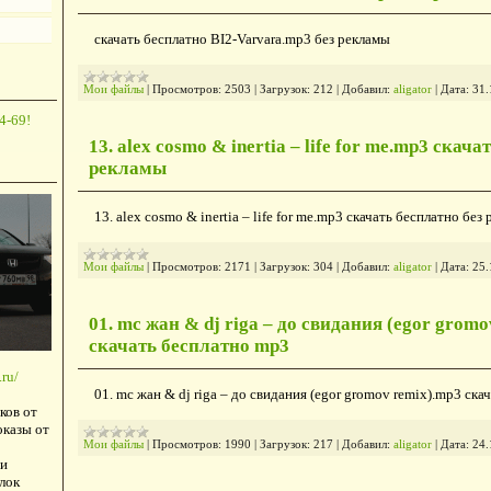
скачать бесплатно BI2-Varvara.mp3 без рекламы
Мои файлы
|
Просмотров:
2503
|
Загрузок:
212
|
Добавил:
aligator
|
Дата:
31.
4-69!
13. alex cosmo & inertia – life for me.mp3 скача
рекламы
13. alex cosmo & inertia – life for me.mp3 скачать бесплатно без
Мои файлы
|
Просмотров:
2171
|
Загрузок:
304
|
Добавил:
aligator
|
Дата:
25.
01. mc жан & dj riga – до свидания (egor grom
скачать бесплатно mp3
ru/
01. mc жан & dj riga – до свидания (egor gromov remix).mp3 ск
ков от
оказы от
Мои файлы
|
Просмотров:
1990
|
Загрузок:
217
|
Добавил:
aligator
|
Дата:
24.
и
лок