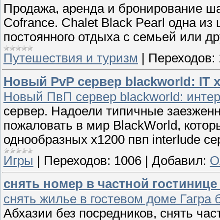
Продажа, аренда и бронирование ш
Cofrance. Chalet Black Pearl одна 
постоянного отдыха с семьей или д
Путешествия и туризм
|
Переходов:
Новый PvP сервер blackworld: IT x
Новый ПвП сервер blackworld: интер
сервер. Надоели типичные заезженн
пожаловать в мир BlackWorld, котор
однообразных х1200 пвп interlude се
Игры
|
Переходов:
1006
|
Добавил:
О
снять номер в частной гостиниц
снять жилье в гостевом доме Гагра 
Абхазии без посредников, снять час