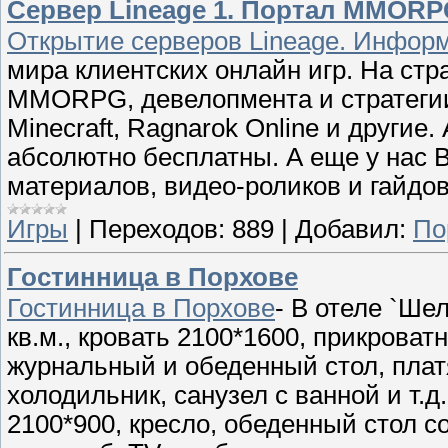
Сервер Lineage 1. Портал MMORP
Открытие серверов Lineage. Информ
мира клиентских онлайн игр. На стр
MMORPG, девелопмента и стратегии: 
Minecraft, Ragnarok Online и другие
абсолютно бесплатны. А еще у нас 
материалов, видео-роликов и гайдо
Игры
|
Переходов:
889
|
Добавил:
По
Гостинница в Порхове
Гостинница в Порхове
- В отеле `Ше
кв.м., кровать 2100*1600, прикроват
журнальный и обеденный стол, пла
холодильник, санузел с ванной и т.д
2100*900, кресло, обеденный стол с