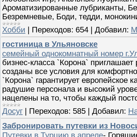
Ароматизированные лубриканты, Без
Безремневые, Боди, тедди, моноки
Хобби
|
Переходов:
654
|
Добавил:
М
гостиница в Ульяновске
семейный однокомнатный номер г.У
бизнес-класса `Корона` приглашает 
созданы все условия для комфортно
`Корона` гарантирует европейское к
радушие персонала и высокий урове
нацелены на то, чтобы каждый пост
Досуг
|
Переходов:
585
|
Добавил:
Н
Забронировать путевки из Новос
Путевки в Турцию в апреле
- Горящи