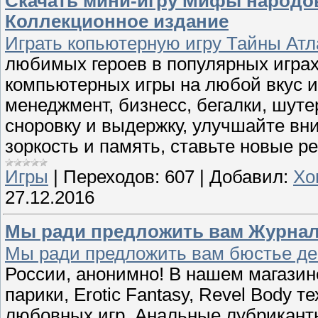
Скачать мини-игру Мифы народов
Коллекционное издание
Играть копьютерную игру Тайны Ат
любимых героев в популярных игра
компьютерных игры на любой вкус и
менеджмент, бизнесс, бегалки, шуте
сноровку и выдержку, улучшайте вн
зоркость и память, ставьте новые р
Игры
|
Переходов:
607
|
Добавил:
Хо
27.12.2016
Мы ради предложить вам Журнал
Мы ради предложить вам бюстье де
России, анонимно! В нашем магазине 
парики, Erotic Fantasy, Revel Body 
любовных игр, Анальные лубрикант