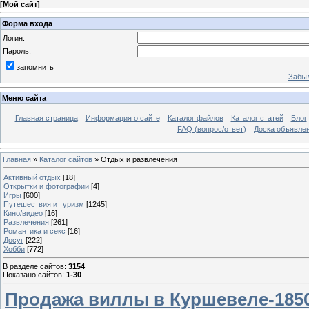
[
Мой сайт
]
Форма входа
Логин:
Пароль:
запомнить
Забыл
Меню сайта
Главная страница
Информация о сайте
Каталог файлов
Каталог статей
Блог
FAQ (вопрос/ответ)
Доска объявле
Главная
»
Каталог сайтов
» Отдых и развлечения
Активный отдых
[18]
Открытки и фотографии
[4]
Игры
[600]
Путешествия и туризм
[1245]
Кино/видео
[16]
Развлечения
[261]
Романтика и секс
[16]
Досуг
[222]
Хобби
[772]
В разделе сайтов
:
3154
Показано сайтов
:
1-30
Продажа виллы в Куршевеле-185