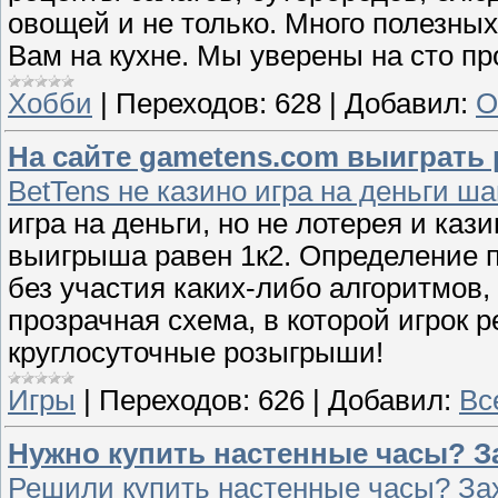
овощей и не только. Много полезных
Вам на кухне. Мы уверены на сто п
Хобби
|
Переходов:
628
|
Добавил:
О
На сайте gametens.com выиграть 
BetTens не казино игра на деньги ша
игра на деньги, но не лотерея и ка
выигрыша равен 1к2. Определение 
без участия каких-либо алгоритмов
прозрачная схема, в которой игрок 
круглосуточные розыгрыши!
Игры
|
Переходов:
626
|
Добавил:
Вс
Нужно купить настенные часы? З
Решили купить настенные часы? Зах