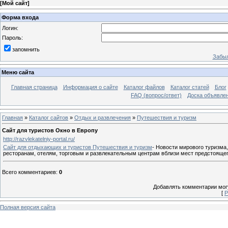
[
Мой сайт
]
Форма входа
Логин:
Пароль:
запомнить
Забыл
Меню сайта
Главная страница
Информация о сайте
Каталог файлов
Каталог статей
Блог
FAQ (вопрос/ответ)
Доска объявле
Главная
»
Каталог сайтов
»
Отдых и развлечения
»
Путешествия и туризм
Сайт для туристов Окно в Европу
http://razvlekatelniy-portal.ru/
Сайт для отдыхающих и туристов Путешествия и туризм
- Новости мирового туризма
ресторанам, отелям, торговым и развлекательным центрам вблизи мест предстоящ
Всего комментариев
:
0
Добавлять комментарии могу
[
Р
Полная версия сайта