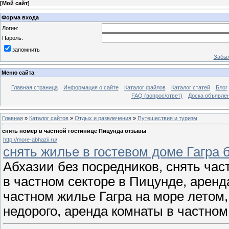
[
Мой сайт
]
Форма входа
Логин:
Пароль:
запомнить
Забыл
Меню сайта
Главная страница
Информация о сайте
Каталог файлов
Каталог статей
Блог
FAQ (вопрос/ответ)
Доска объявле
Главная
»
Каталог сайтов
»
Отдых и развлечения
»
Путешествия и туризм
снять номер в частной гостинице Пицунда отзывы
http://more-abhazii.ru/
снять жилье в гостевом доме Гагра 
Абхазии без посредников, снять час
в частном секторе в Пицунде, аренд
частном жилье Гагра на море летом,
недорого, аренда комнаты в частном