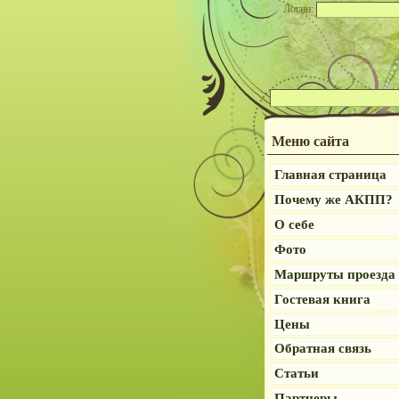
Логин:
Меню сайта
Главная страница
Почему же АКПП?
О себе
Фото
Маршруты проезда
Гостевая книга
Цены
Обратная связь
Статьи
Партнеры