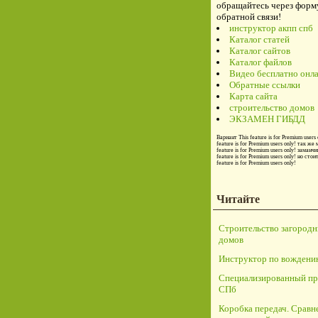
обращайтесь через форм
обратной связи!
инструктор акпп спб
Каталог статей
Каталог сайтов
Каталог файлов
Видео бесплатно онл
Обратные ссылки
Карта сайта
строительство домов
ЭКЗАМЕН ГИБДД
Вариант
This feature is for Premium users 
feature is for Premium users only!
так же 
feature is for Premium users only!
заманчи
feature is for Premium users only!
но стои
feature is for Premium users only!
Читайте
Строительство загород
домов
Инструктор по вождени
Специализированный пр
СПб
Коробка передач. Сравн