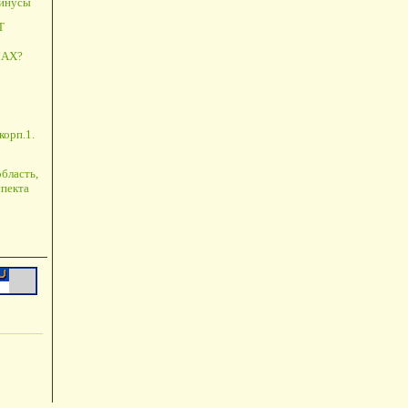
минусы
Т
АХ?
корп.1.
бласть,
пекта