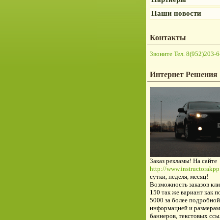
Наши новости
Контакты
Звоните Тел. 8(952)203-6
Интернет Решения
Заказ рекламы! На сайте
http://www.instructorakpp.
сутки, неделя, месяц!
Возможность заказов кли
150 так же вариант как п
5000 за более подробной
информацией и размерам
баннеров, текстовых ссы