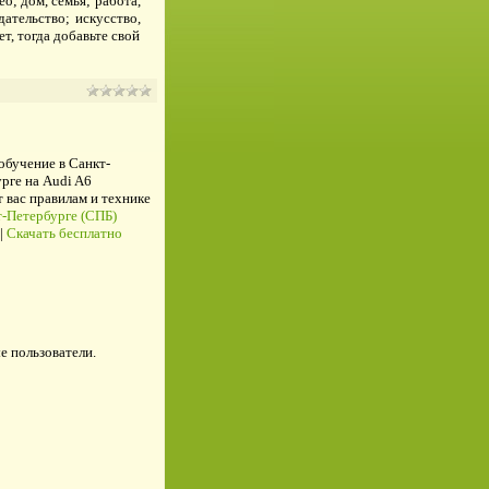
о; дом, семья; работа,
дательство; искусство,
ет, тогда добавьте свой
 обучение в Санкт-
рге на Audi A6
ас правилам и технике
-Петербурге (СПБ)
|
Скачать бесплатно
е пользователи.