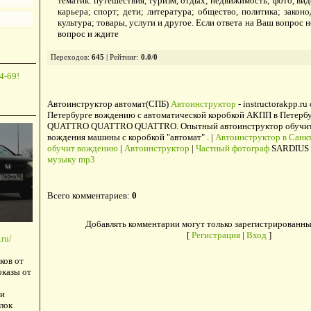
тематик: путешествия, туризм, отдых; недвижимость; фото, виде
карьера; спорт; дети; литература; общество, политика; законо
культура; товары, услуги и другое. Если ответа на Ваш вопрос н
вопрос и ждите
Переходов
:
645
|
Рейтинг
:
0.0
/
0
4-69!
Автоинструктор автомат(СПБ)
Автоинструктор
- instructorakpp.ru
Петербурге вождению с автоматической коробкой АКПП в Петербу
QUATTRO QUATTRO QUATTRO. Опытный автоинструктор обучит в
вождения машины с коробкой "автомат" . |
Автоинструктор в Санкт
обучит вождению
|
Автоинструктор
|
Частный фотограф
SARDIUS 
музыку mp3
Всего комментариев
:
0
Добавлять комментарии могут только зарегистрированны
[
Регистрация
|
Вход
]
ru/
ков от
оказы от
и
лок