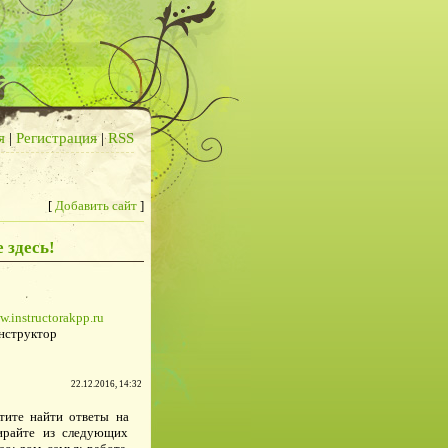
я
|
Регистрация
|
RSS
[
Добавить сайт
]
 здесь!
w.instructorakpp.ru
нструктор
22.12.2016, 14:32
тите найти ответы на
ирайте из следующих