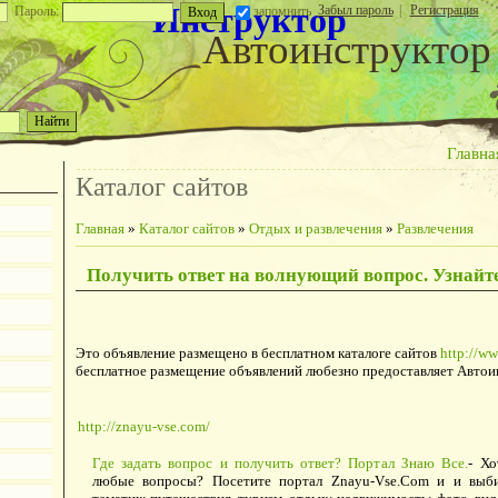
Инструктор
Забыл пароль
|
Регистрация
Пароль:
запомнить
Автоинструктор
Главна
Каталог сайтов
Главная
»
Каталог сайтов
»
Отдых и развлечения
»
Развлечения
Получить ответ на волнующий вопрос. Узнайте
Это объявление размещено в бесплатном каталоге сайтов
http://ww
бесплатное размещение объявлений любезно предоставляет Автои
http://znayu-vse.com/
Где задать вопрос и получить ответ? Портал Знаю Все.
- Хо
любые вопросы? Посетите портал Znayu-Vse.Com и и выб