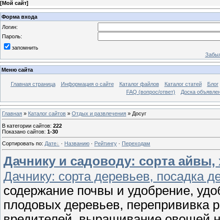
[
Мой сайт
]
Форма входа
Логин:
Пароль:
запомнить
Забыл
Меню сайта
Главная страница
Информация о сайте
Каталог файлов
Каталог статей
Блог
FAQ (вопрос/ответ)
Доска объявле
Главная
»
Каталог сайтов
»
Отдых и развлечения
» Досуг
В категории сайтов
:
222
Показано сайтов
:
1-30
Сортировать по
:
Дате
·
Названию
·
Рейтингу
·
Переходам
Дачнику и садоводу: сорта айвы,
Дачнику: сорта деревьев, посадка д
содержание почвы и удобрение, удо
плодовых деревьев, перепрививка р
вредителей, выращивание овощей н