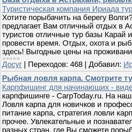
Туристическая компания Ириада тур.
Хотите порыбачить на берегу Волги
предлагает Вам отличный отдых в А
туристов отличные тур базы Карай и
провести время. Отдых, охота и рыба
здесь! Выгодные цены на проживани
Досуг
|
Переходов:
468
|
Добавил:
Ир
Рыбная ловля карпа. Смотрите ту
Карпфишинг для начинающих - видео
карпфишинге - CarpToday.ru. На на
Ловля карпа для новичков и профе
питание карпа, стратегия ловли ка
прочее. Увлекательные и познавате
разных стран, где Вы сможете поры