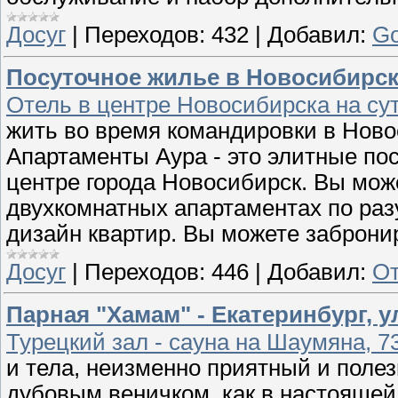
Досуг
|
Переходов:
432
|
Добавил:
Go
Посуточное жилье в Новосибирске
Отель в центре Новосибирска на сут
жить во время командировки в Ново
Апартаменты Аура - это элитные по
центре города Новосибирск. Вы мож
двухкомнатных апартаментах по раз
дизайн квартир. Вы можете забронир
Досуг
|
Переходов:
446
|
Добавил:
От
Парная "Хамам" - Екатеринбург, у
Турецкий зал - сауна на Шаумяна, 7
и тела, неизменно приятный и поле
дубовым веничком, как в настоящей 