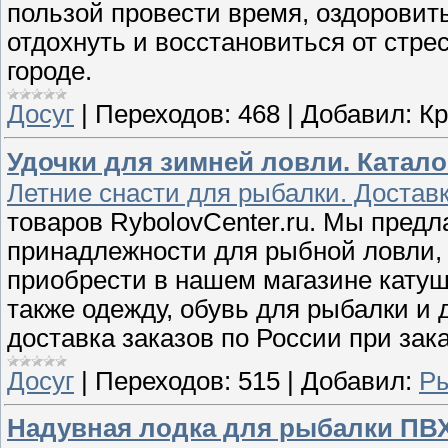
пользой провести время, оздоровить
отдохнуть и восстановиться от стре
городе.
Досуг
|
Переходов:
468
|
Добавил:
Кр
Удочки для зимней ловли. Каталог
Летние снасти для рыбалки. Доставк
товаров RybolovCenter.ru. Мы пред
принадлежности для рыбной ловли, 
приобрести в нашем магазине катушк
также одежду, обувь для рыбалки и 
доставка заказов по России при зака
Досуг
|
Переходов:
515
|
Добавил:
Ры
Надувная лодка для рыбалки ПВХ