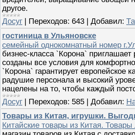
другое.
Досуг
|
Переходов:
643
|
Добавил:
Та
гостиница в Ульяновске
семейный однокомнатный номер г.У
бизнес-класса `Корона` приглашает 
созданы все условия для комфортно
`Корона` гарантирует европейское к
радушие персонала и высокий урове
нацелены на то, чтобы каждый пост
Досуг
|
Переходов:
585
|
Добавил:
Н
Товары из Китая, игрушки. Выгод
Китайские товары из Китая. Товары
магазин товаров из Китая с доставк