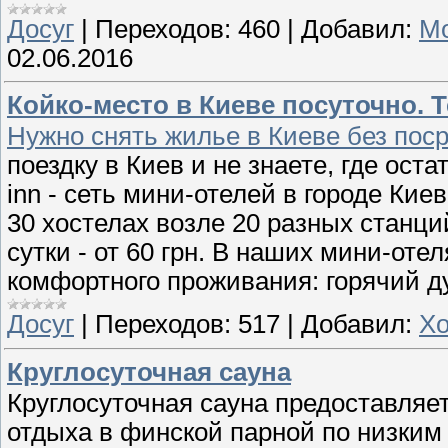
Досуг
|
Переходов:
460
|
Добавил:
Мо
02.06.2016
Койко-место в Киеве посуточно. Тел
Нужно снять жилье в Киеве без пос
поездку в Киев и не знаете, где ост
inn - сеть мини-отелей в городе Ки
30 хостелах возле 20 разных станци
сутки - от 60 грн. В наших мини-оте
комфортного проживания: горячий 
Досуг
|
Переходов:
517
|
Добавил:
Хо
Круглосуточная сауна
Круглосуточная сауна предоставляет
отдыха в финской парной по низким 