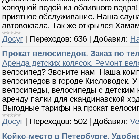
холодной водой из обливного ведра
приятное обслуживание. Наша сауна
автовокзала. Так же открылся Хамам
Досуг
|
Переходов:
636
|
Добавил:
На
Прокат велосипедов. Заказ по тел. 
Аренда детских колясок. Ремонт вел
велосипед? Звоните нам! Наша комп
велосипедов в городе Кисловодск. У
велосипеды, велосипеды с детским 
аренду палки для скандинавской хо
Выгодные тарифы на прокат велосип
Досуг
|
Переходов:
502
|
Добавил:
Ve
Койко-место в Петербурге. Удобн