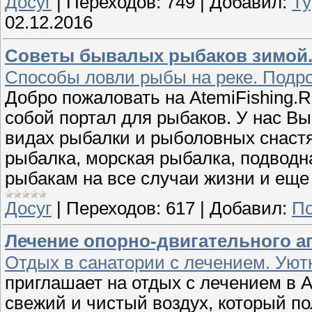
Досуг
|
Переходов:
749
|
Добавил:
Ту
02.12.2016
Советы бывалых рыбаков зимой. 
Способы ловли рыбы на реке. Подро
Добро пожаловать на AtemiFishing.
собой портал для рыбаков. У нас В
видах рыбалки и рыболовных снастя
рыбалка, морская рыбалка, подводна
рыбакам на все случаи жизни и еще 
Досуг
|
Переходов:
617
|
Добавил:
По
Лечение опорно-двигательного ап
Отдых в санатории с лечением. Ую
приглашает на отдых с лечением в 
свежий и чистый воздух, который п