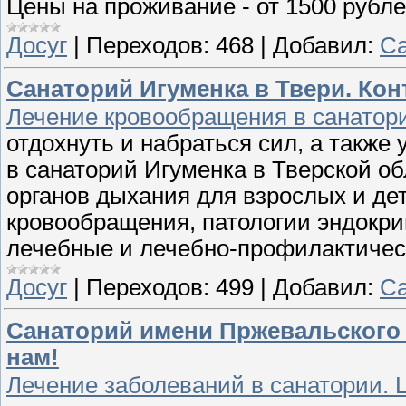
Цены на проживание - от 1500 рубл
Досуг
|
Переходов:
468
|
Добавил:
Са
Санаторий Игуменка в Твери. Кон
Лечение кровообращения в санатории
отдохнуть и набраться сил, а также
в санаторий Игуменка в Тверской о
органов дыхания для взрослых и дет
кровообращения, патологии эндокри
лечебные и лечебно-профилактичес
Досуг
|
Переходов:
499
|
Добавил:
Са
Санаторий имени Пржевальского 
нам!
Лечение заболеваний в санатории. Ц