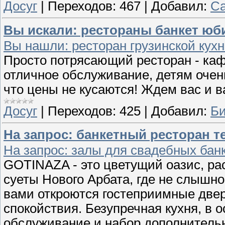
Досуг
|
Переходов:
467
|
Добавил:
Са
Вы искали: рестораны банкет юбил
Вы нашли: ресторан грузинской кухни
Просто потрясающий ресторан - ка
отличное обслуживание, детям очень
что цены не кусаются! Ждем вас и в
Досуг
|
Переходов:
425
|
Добавил:
Би
На запрос: банкетный ресторан тел
На запрос: залы для свадебных бан
GOTINAZA - это цветущий оазис, р
суеты Нового Арбата, где не слышно
вами откроются гостеприимные двер
спокойствия. Безупречная кухня, в о
обслуживание и набор дополнительн