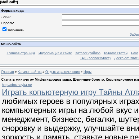
[
Мой сайт
]
Форма входа
Логин:
Пароль:
запомнить
Забыл
Меню сайта
Главная страница
Информация о сайте
Каталог файлов
Каталог статей
Блог
FAQ (вопрос/ответ)
Доска объявле
Главная
»
Каталог сайтов
»
Отдых и развлечения
»
Игры
Скачать мини-игру Мифы народов мира. Шепчущее болото. Коллекционное из
http://obozhayka.ru/
Играть копьютерную игру Тайны Ат
любимых героев в популярных игра
компьютерных игры на любой вкус и
менеджмент, бизнесс, бегалки, шуте
сноровку и выдержку, улучшайте вн
зоркость и память, ставьте новые р