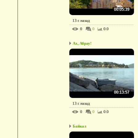
00:05:39
13 г. назад
0
0
0.0
Ах, Абрау!
00:13:57
13 г. назад
0
0
0.0
Байкал