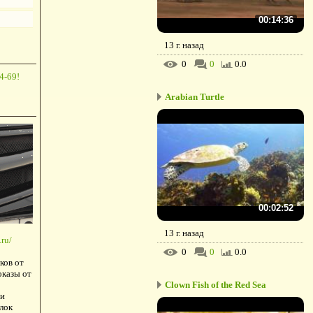
00:14:36
13 г. назад
0
0
0.0
4-69!
Arabian Turtle
00:02:52
13 г. назад
ru/
0
0
0.0
ков от
оказы от
Clown Fish of the Red Sea
и
лок