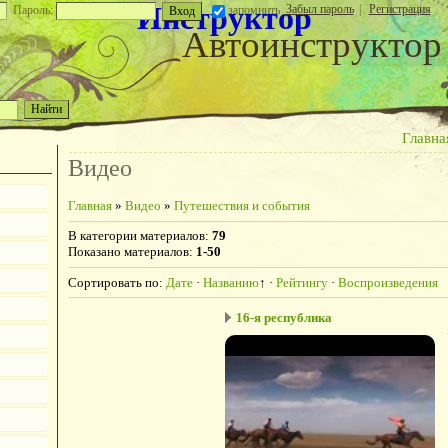
Инструктор
Забыл пароль
|
Регистрация
Пароль:
запомнить
Автоинструктор
Главна
Видео
Главная
»
Видео
»
Путешествия и события
В категории материалов
:
79
Показано материалов
:
1-50
Сортировать по
:
Дате
·
Названию
↑
·
Рейтингу
·
Воспроизведения
16-я республика