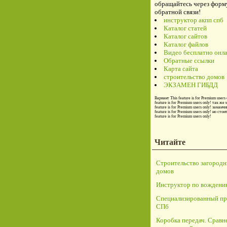
обращайтесь через форм
обратной связи!
инструктор акпп спб
Каталог статей
Каталог сайтов
Каталог файлов
Видео бесплатно онл
Обратные ссылки
Карта сайта
строительство домов
ЭКЗАМЕН ГИБДД
Вариант
This feature is for Premium users 
feature is for Premium users only!
так же 
feature is for Premium users only!
заманчи
feature is for Premium users only!
но стои
feature is for Premium users only!
Читайте
Строительство загород
домов
Инструктор по вождени
Специализированный пр
СПб
Коробка передач. Сравн