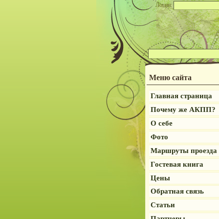
Логин:
Меню сайта
Главная страница
Почему же АКПП?
О себе
Фото
Маршруты проезда
Гостевая книга
Цены
Обратная связь
Статьи
Партнеры