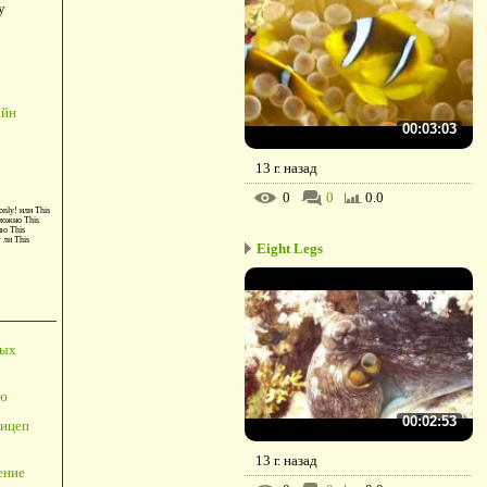
у
айн
00:03:03
13 г. назад
0
0
0.0
only!
или
This
можно
This
во
This
т ли
This
Eight Legs
ных
ю
00:02:53
ицеп
13 г. назад
ение