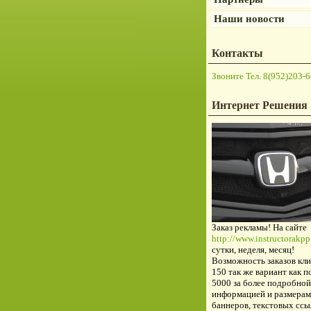
Наши новости
Контакты
Звоните Тел. 8(952)203-6
Интернет Решения
Заказ рекламы! На сайте
http://www.instructorakpp.
сутки, неделя, месяц!
Возможность заказов кли
150 так же вариант как п
5000 за более подробной
информацией и размерам
баннеров, текстовых ссы