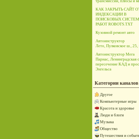
трансмиссий, плюсы и 
КАК ЗАКРЫТЬ САЙТ О
ИНДЕКСАЦИИ В
ПОИСКОВЫХ СИСТЕМ
РАБОТ ROBOTS.TXT
Кузовной ремонт авто
Автоинструктор
Лето, Пулковское ш., 25, 
Автоинструктор Мега
Парнас, Ленинградская о
пересечение КАД и прос
Энгельса
Категории каналов
Другое
Компьютерные игры
Красота и здоровье
Люди и блоги
Музыка
Общество
Путешествия и событ