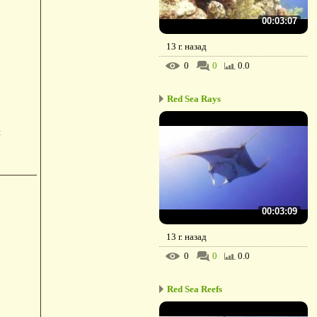
00:03:07
13 г. назад
0
0
0.0
Red Sea Rays
й
00:03:09
13 г. назад
0
0
0.0
Red Sea Reefs