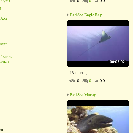
0
0
0.0
минусы
Т
Red Sea Eagle Ray
АХ?
корп.1.
бласть,
пекта
00:03:02
13 г. назад
0
0
0.0
Red Sea Moray
ия