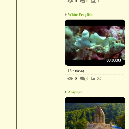
0
0
0.0
White Frogfish
00:03:03
13 г. назад
0
0
0.0
Агарцин