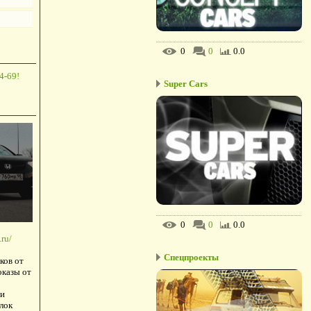
0
0
0.0
4-69!
Super Cars
0
0
0.0
ru/
Спецпроекты
ков от
оказы от
и
лок