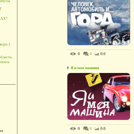
минусы
Т
АХ?
корп.1.
0
0
0.0
бласть,
пекта
Я и моя машина
0
0
0.0
ия