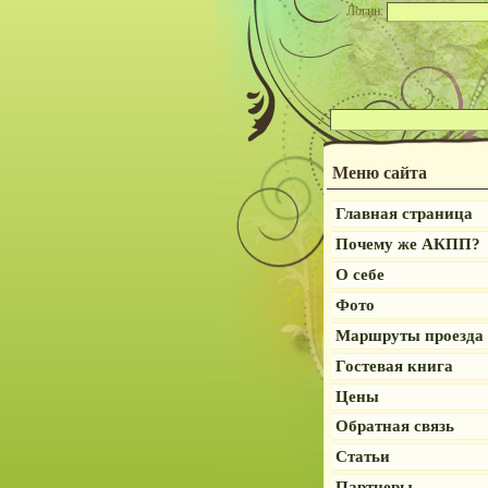
Логин:
Меню сайта
Главная страница
Почему же АКПП?
О себе
Фото
Маршруты проезда
Гостевая книга
Цены
Обратная связь
Статьи
Партнеры