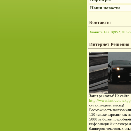
Наши новости
Контакты
Звоните Тел. 8(952)203-6
Интернет Решения
Заказ рекламы! На сайте
http://www.instructorakpp.
сутки, неделя, месяц!
Возможность заказов кли
150 так же вариант как п
5000 за более подробной
информацией и размерам
баннеров, текстовых ссы