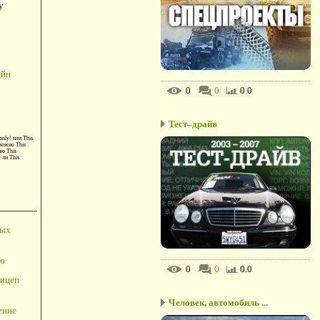
у
айн
0
0
0.0
Тест–драйв
only!
или
This
можно
This
во
This
т ли
This
ных
ю
0
0
0.0
ицеп
Человек, автомобиль ...
ение