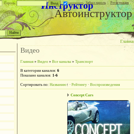
Инструктор
Забыл пароль
|
Регистрация
Пароль:
запомнить
Автоинструктор
Главна
Видео
Главная
»
Видео
»
Все каналы
»
Транспорт
В категории каналов
:
6
Показано каналов
:
1-6
Сортировать по
:
Названию
↑
·
Рейтингу
·
Воспроизведения
Concept Cars