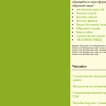
обращайтесь через форм
обратной связи!
инструктор акпп спб
Каталог статей
Каталог сайтов
Каталог файлов
Видео бесплатно онл
Обратные ссылки
Карта сайта
строительство домов
ЭКЗАМЕН ГИБДД
Вариант
This feature is for Premium users 
feature is for Premium users only!
так же 
feature is for Premium users only!
заманчи
feature is for Premium users only!
но стои
feature is for Premium users only!
Читайте
Строительство загород
домов
Инструктор по вождени
Специализированный пр
СПб
Коробка передач. Сравн