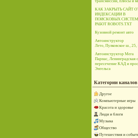
трансмиссий, плюсы и 
КАК ЗАКРЫТЬ САЙТ О
ИНДЕКСАЦИИ В
ПОИСКОВЫХ СИСТЕМ
РАБОТ ROBOTS.TXT
Кузовной ремонт авто
Автоинструктор
Лето, Пулковское ш., 25, 
Автоинструктор Мега
Парнас, Ленинградская о
пересечение КАД и прос
Энгельса
Категории каналов
Другое
Компьютерные игры
Красота и здоровье
Люди и блоги
Музыка
Общество
Путешествия и событ