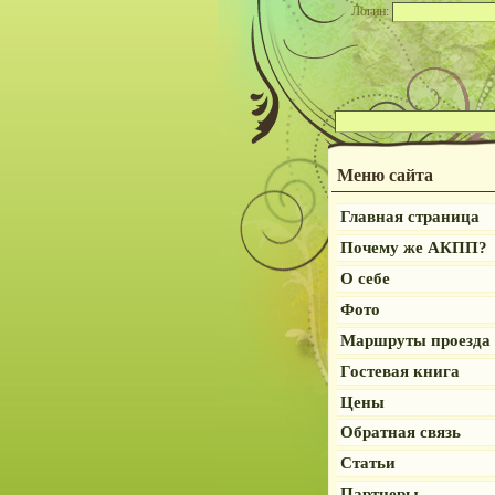
Логин:
Меню сайта
Главная страница
Почему же АКПП?
О себе
Фото
Маршруты проезда
Гостевая книга
Цены
Обратная связь
Статьи
Партнеры