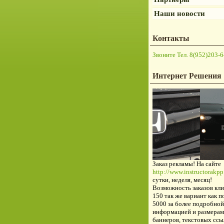
Наши новости
Контакты
Звоните Тел. 8(952)203-6
Интернет Решения
Заказ рекламы! На сайте
http://www.instructorakpp.
сутки, неделя, месяц!
Возможность заказов кли
150 так же вариант как п
5000 за более подробной
информацией и размерам
баннеров, текстовых ссы