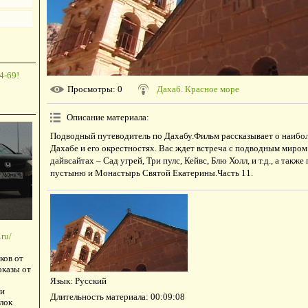
4-69!
Просмотры
: 0
Дахаб. Красное море
Описание материала
:
Подводный путеводитель по Дахабу.Фильм рассказывает о наибол
Дахабе и его окрестностях. Вас ждет встреча с подводным миром
дайвсайтах – Сад угрей, Три пулс, Кейвс, Блю Холл, и т.д., а также
пустыню и Монастырь Святой Екатерины.Часть 11.
ru/
ков от
оказы от
Язык
: Русский
и
Длительность материала
: 00:09:08
лок