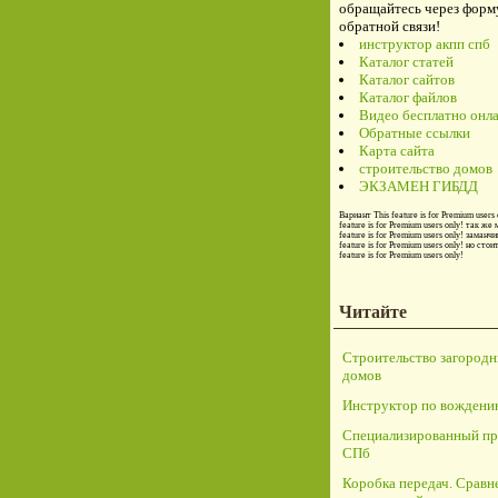
обращайтесь через форм
обратной связи!
инструктор акпп спб
Каталог статей
Каталог сайтов
Каталог файлов
Видео бесплатно онл
Обратные ссылки
Карта сайта
строительство домов
ЭКЗАМЕН ГИБДД
Вариант
This feature is for Premium users 
feature is for Premium users only!
так же 
feature is for Premium users only!
заманчи
feature is for Premium users only!
но стои
feature is for Premium users only!
Читайте
Строительство загород
домов
Инструктор по вождени
Специализированный пр
СПб
Коробка передач. Сравн