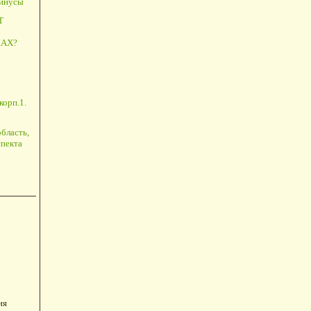
минусы
Т
АХ?
корп.1.
бласть,
пекта
ия