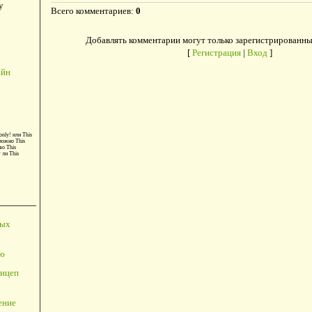
у
Всего комментариев
:
0
Добавлять комментарии могут только зарегистрированны
[
Регистрация
|
Вход
]
айн
only!
или
This
можно
This
во
This
т ли
This
ных
ю
ицеп
ение