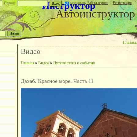
Инструктор
Забыл пароль
|
Регистрация
Пароль:
запомнить
Автоинструктор
Главна
Видео
Главная
»
Видео
»
Путешествия и события
Дахаб. Красное море. Часть 11