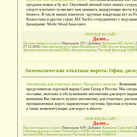
продажи новых и бу яхт. Огромный личный опыт наших сотруд
спорте и яхтинге позволяет нам занимать лидирующие места в
бизнесе. В числе наших клиентов - крупные владельцы яхт из Р
Казахстана и других стран. MZ Yachts сотрудничает с ведущи
брокерами: Merle Wood Associates
> ПЕРЕХОД НА САЙТ <
Далее...
Прочие товары и услуги
| Переходов: 557 | Добавил:
Компания MZ Yachts
| 
27.12.2016
|
Автоинструктор в Санкт-Петербурге (СПБ) обучит вождению
|
Автоинструктор автомат(СПБ)
|
Автоинструктор
|
Частный фотограф SARD
Автоматические откатные ворота. Офиц. диле
Автоматика для откатных ворот. Продажа и монтаж.
- Компания
представитель торговой марки Came Group в России. Мы специ
поставке, монтаже и обслуживании автоматики для ворот марк
компании Вы сможете купить автоматику для откатных, распа
промышленных ворот, парковочные системы, брелоки и пульты 
а также комплектующие для ворот и многое
> ПЕРЕХОД НА САЙТ <
Далее...
Прочие товары и услуги
| Переходов: 639 | Добавил:
Компания Came-Spb
| 
|
Автоинструктор в Санкт-Петербурге (СПБ) обучит вождению
|
Автоинстр
автомат(СПБ)
|
Автоинструктор
|
Частный фотограф SARDIUS