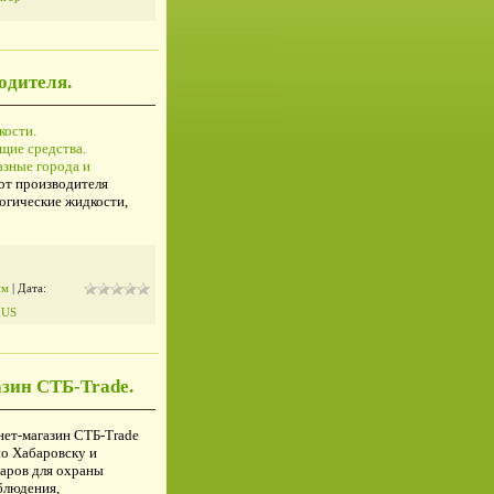
одителя.
кости.
щие средства.
азные города и
от производителя
огические жидкости,
им
| Дата:
IUS
азин СТБ-Trade.
нет-магазин СТБ-Trade
по Хабаровску и
аров для охраны
блюдения,