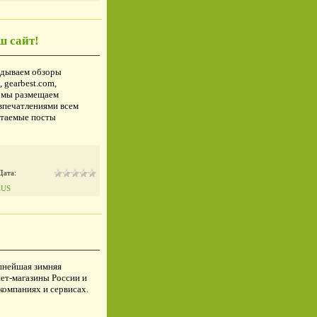
ш сайт!
адываем обзоры
 gearbest.com,
о мы размещаем
впечатлениями всем
итаемые посты
Дата:
IUS
пнейшая зимняя
ет-магазины России и
компаниях и сервисах.