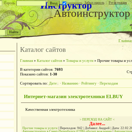
Инструктор
Забыл пароль
|
Регистрация
Пароль:
запомнить
Автоинструктор
Главна
Каталог сайтов
Главная
»
Каталог сайтов
»
Товары и услуги
» Прочие товары и ус
В категории сайтов
:
7693
Ст
Показано сайтов
:
1-30
Сортировать по
:
Дате
·
Названию
·
Рейтингу
·
Переходам
Интернет-магазин электротехники ELBUY
Качественная электротехника
> ПЕРЕХОД НА САЙТ <
Далее...
Прочие товары и услуги
| Переходов: 942 | Добавил: Андрей | Дата:
22.02.2
Автоинструктор в Санкт-Петербурге (СПБ) обучит вождению
|
Автоинстру