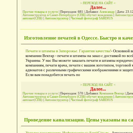
> ПЕРЕХОД НА САЙТ <
Далее...
Прочие товары и услуги
| Переходов: 681 | Добавил:
Александр
| Дата:
23.1
Автоинструктор в Санкт-Петербурге (СПБ) обучит вождению
|
Автоинстру
автомат(СПБ)
|
Автоинструктор
|
Частный фотограф SARDIUS
Изготовление печатей в Одессе. Быстро и кач
Печати и штампы в Запорожье. Гарантия качества!
- Основной в
компании Вектар - печати и штампы на заказ с доставкой по вс
Украины. У нас Вы можете заказать печати и штампы юридичес
компаниям, печати врача, печати с вашим логотипом, торговой 
адвокатов с различными графическими изображениями и защит
Если вам понадобится печать по
> ПЕРЕХОД НА САЙТ <
Далее...
Прочие товары и услуги
| Переходов: 570 | Добавил:
Компания Вектар
| Дат
Автоинструктор в Санкт-Петербурге (СПБ) обучит вождению
|
Автоинстру
автомат(СПБ)
|
Автоинструктор
|
Частный фотограф SARDIUS
Проведение канализации. Цены указаны на са
Укладка канализации. Информация на SeptiCity.ru.
- Автономная 