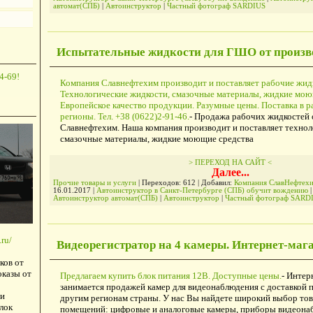
автомат(СПБ)
|
Автоинструктор
|
Частный фотограф SARDIUS
Испытательные жидкости для ГШО от произв
4-69!
Компания Славнефтехим производит и поставляет рабочие жид
Технологические жидкости, смазочные материалы, жидкие мою
Европейское качество продукции. Разумные цены. Поставка в р
регионы. Тел. +38 (0622)2-91-46.
- Продажа рабочих жидкостей 
Славнефтехим. Наша компания производит и поставляет технол
смазочные материалы, жидкие моющие средства
> ПЕРЕХОД НА САЙТ <
Далее...
Прочие товары и услуги
| Переходов: 612 | Добавил:
Компания СлавНефтех
16.01.2017
|
Автоинструктор в Санкт-Петербурге (СПБ) обучит вождению
|
Автоинструктор автомат(СПБ)
|
Автоинструктор
|
Частный фотограф SARD
ru/
Видеорегистратор на 4 камеры. Интернет-маг
ков от
оказы от
Предлагаем купить блок питания 12В. Доступные цены.
- Интер
занимается продажей камер для видеонаблюдения с доставкой 
и
другим регионам страны. У нас Вы найдете широкий выбор тов
лок
помещений: цифровые и аналоговые камеры, приборы видеона