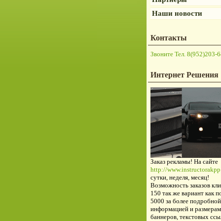
Наши новости
Контакты
Звоните Тел. 8(952)203-6
Интернет Решения
Заказ рекламы! На сайте
http://www.instructorakpp.
сутки, неделя, месяц!
Возможность заказов кли
150 так же вариант как п
5000 за более подробной
информацией и размерам
баннеров, текстовых ссы