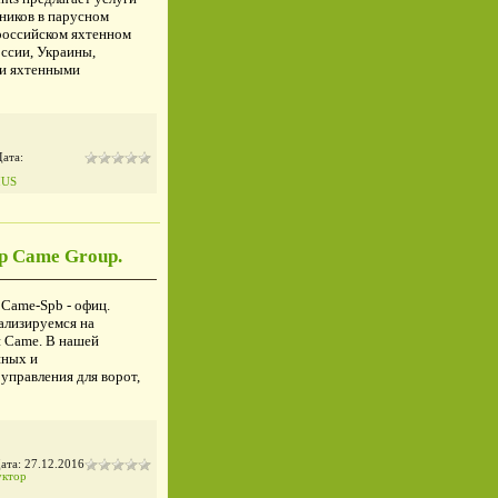
ников в парусном
 российском яхтенном
оссии, Украины,
ми яхтенными
Дата:
IUS
р Came Group.
 Came-Spb - офиц.
ализируемся на
и Came. В нашей
шных и
управления для ворот,
Дата:
27.12.2016
уктор