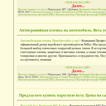
> ПЕРЕХОД НА САЙТ <
Далее...
Прочие товары и услуги
| Переходов: 687 | Добавил:
Компания Окна Москв
09.01.2017
|
Автоинструктор в Санкт-Петербурге (СПБ) обучит вождению
|
Автоинструктор автомат(СПБ)
|
Автоинструктор
|
Частный фотограф SARD
Антигравийная пленка на автомобиль. Весь то
Автомобильная пленка. Приобретайте у нас!
- Компания Профес
официальный дилер корейского производителя Ndfos. Мы предл
большой выбор пленочных покрытий разных типов. В ассортим
спаттерные пленки, защитные и матовые пленки, а также пленки
тонировки и многие другие. Приглашаем к сотрудничеству. По
ассортимента, новинки
> ПЕРЕХОД НА САЙТ <
Далее...
Прочие товары и услуги
| Переходов: 580 | Добавил:
Компания Профессиона
Дата:
28.12.2016
|
Автоинструктор в Санкт-Петербурге (СПБ) обучит вожд
Автоинструктор автомат(СПБ)
|
Автоинструктор
|
Частный фотограф SARD
Предлагаем купить парусную яхту. Цены на са
Яхта Gib Sea. Компания MZ Yachts.
- Яхтенная компания MZ Yac