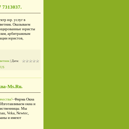
 7313037.
ктр юр. услуг в
ветник. Оказываем
фицированные юристы
елам, арбитражным
тации юристов,
ветник
| Дата:
IUS
kna-Ms.Ru.
чества!
- Фирма Окна
Изготавливаем окна и
 лиственницы. Мы
au, Veka, Newtec,
ваны и имеют