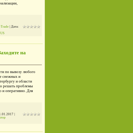
нализации,
-Trade
| Дата:
IUS
Заходите на
уги по вывозу любого
же снежных и
тербургу и области
но решать проблемы
 и оперативно. Для
1.01.2017
|
ктор