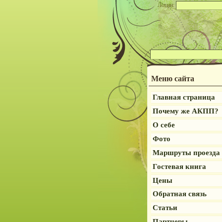
Логин:
Меню сайта
Главная страница
Почему же АКПП?
О себе
Фото
Маршруты проезда
Гостевая книга
Цены
Обратная связь
Статьи
Партнеры