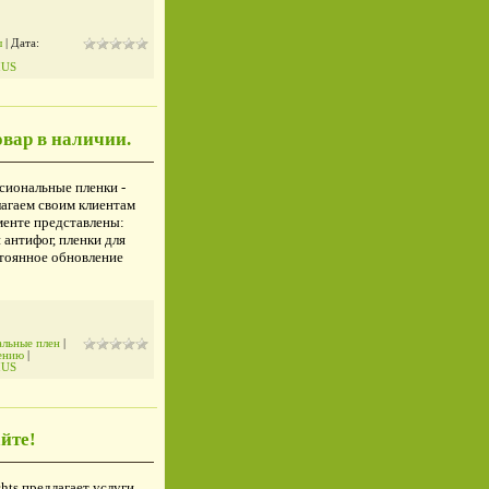
ы
| Дата:
IUS
вар в наличии.
сиональные пленки -
агаем своим клиентам
енте представлены:
 антифог, пленки для
стоянное обновление
льные плен
|
ению
|
IUS
йте!
hts предлагает услуги