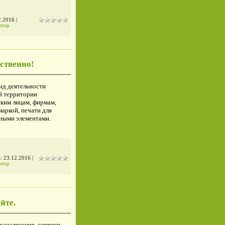
2.2016
|
ктор
ественно!
ид деятельности
ей территории
ким лицам, фирмам,
маркой, печати для
ными элементами.
а:
23.12.2016
|
ктор
йте.
канализация, септики