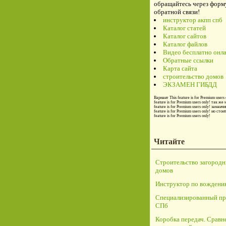
обращайтесь через форм
обратной связи!
инструктор акпп спб
Каталог статей
Каталог сайтов
Каталог файлов
Видео бесплатно онл
Обратные ссылки
Карта сайта
строительство домов
ЭКЗАМЕН ГИБДД
Вариант
This feature is for Premium users 
feature is for Premium users only!
так же 
feature is for Premium users only!
заманчи
feature is for Premium users only!
но стои
feature is for Premium users only!
Читайте
Строительство загород
домов
Инструктор по вождени
Специализированный пр
СПб
Коробка передач. Сравн