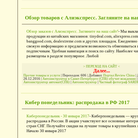
Обзор товаров с Алиэкспресс. Загляните на на
Обзор заказов с Алиэкспресс. Загляните на наш сайт!
- Мы выкл
продукции из китайских магазинов: tinydeal.com, aliexpress.com,
banggood.com, dealextreme.com и других площадок. Ежедневн
свежую информацию и предлагаем возможность обмениваться 
подписчикам. Удобная навигация и поиск по сайту. Наиболее ч
размещены в разделе популярное. Любой
> ПЕРЕХОД НА САЙТ <
Далее...
Прочие товары и услуги
| Переходов: 606 | Добавил:
Портал Review China
| 
26.12.2016
|
Автоинструктор в Санкт-Петербурге (СПБ) обучит вождению
|
Автоинструктор автомат(СПБ)
|
Автоинструктор
|
Частный фотограф SARD
Кибер понедельник: распродажа в РФ 2017
Киберпонедельник - 30 января 2017
- Киберпонедельник — кру
распродажа в России. В акции учавствуют все основные интерн
стран СНГ. Получайте скидки на лучшие товары в крупнейших 
Начало 30 января 2017