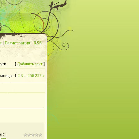
я
|
Регистрация
|
RSS
луги
[
Добавить сайт
]
раницы
:
1
2
3
...
256
257
»
017
|
ктор