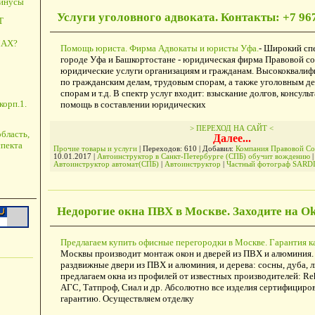
минусы
Услуги уголовного адвоката. Контакты: +7 967
Т
АХ?
Помощь юриста. Фирма Адвокаты и юристы Уфа.
- Широкий спе
городе Уфа и Башкортостане - юридическая фирма Правовой со
юридические услуги организациям и гражданам. Высококвали
по гражданским делам, трудовым спорам, а также уголовным д
спорам и т.д. В спектр услуг входит: взыскание долгов, консуль
корп.1.
помощь в составлении юридических
> ПЕРЕХОД НА САЙТ <
бласть,
Далее...
пекта
Прочие товары и услуги
| Переходов: 610 | Добавил:
Компания Правовой Со
10.01.2017
|
Автоинструктор в Санкт-Петербурге (СПБ) обучит вождению
|
Автоинструктор автомат(СПБ)
|
Автоинструктор
|
Частный фотограф SARD
Недорогие окна ПВХ в Москве. Заходите на O
Предлагаем купить офисные перегородки в Москве. Гарантия ка
Москвы производит монтаж окон и дверей из ПВХ и алюминия. 
раздвижные двери из ПВХ и алюминия, и дерева: сосны, дуба,
предлагаем окна из профилей от известных производителей: Reh
АГС, Татпроф, Сиал и др. Абсолютно все изделия сертифициро
гарантию. Осуществляем отделку