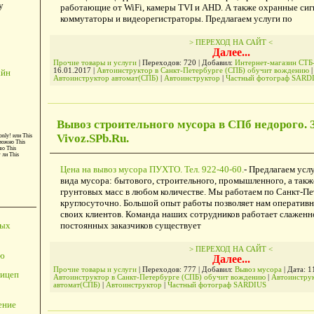
у
работающие от WiFi, камеры TVI и AHD. А также охранные сиг
коммутаторы и видеорегистраторы. Предлагаем услуги по
> ПЕРЕХОД НА САЙТ <
Далее...
Прочие товары и услуги
| Переходов: 720 | Добавил:
Интернет-магазин СТБ
16.01.2017
|
Автоинструктор в Санкт-Петербурге (СПБ) обучит вождению
|
айн
Автоинструктор автомат(СПБ)
|
Автоинструктор
|
Частный фотограф SARD
Вывоз строительного мусора в СПб недорого. 
Vivoz.SPb.Ru.
only!
или
This
можно
This
во
This
т ли
This
Цена на вывоз мусора ПУХТО. Тел. 922-40-60.
- Предлагаем усл
вида мусора: бытового, строительного, промышленного, а так
грунтовых масс в любом количестве. Мы работаем по Санкт-Пе
круглосуточно. Большой опыт работы позволяет нам оператив
своих клиентов. Команда наших сотрудников работает слаженно
постоянных заказчиков существует
ных
> ПЕРЕХОД НА САЙТ <
ю
Далее...
Прочие товары и услуги
| Переходов: 777 | Добавил:
Вывоз мусора
| Дата:
1
ицеп
Автоинструктор в Санкт-Петербурге (СПБ) обучит вождению
|
Автоинстру
автомат(СПБ)
|
Автоинструктор
|
Частный фотограф SARDIUS
ение