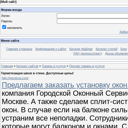
[
Мой сайт
]
Форма входа
Логин:
Пароль:
запомнить
Забыл
Меню сайта
Главная страница
Информация о сайте
Каталог файлов
Каталог статей
Блог
FAQ (вопрос/ответ)
Доска объявле
Главная
»
Каталог сайтов
»
Товары и услуги
»
Прочие товары и услуги
Герметизация швов в стене. Доступные цены!
http://gorokna.com/
Предлагаем заказать установку око
компания Городской Оконный Сервис
Москве. А также сделаем сплит-сис
окон. В случае если на балконе сил
устраним все неполадки. Сотрудни
которые могут балконом и окнами. 