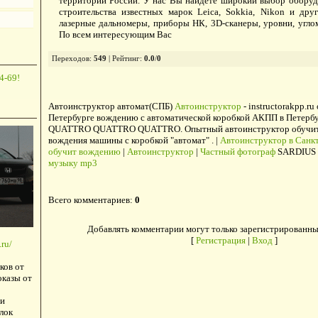
территории России. У нас Вы найдете широкий выбор оборуд
строительства известных марок Leica, Sokkia, Nikon и дру
лазерные дальномеры, приборы НК, 3D-сканеры, уровни, угло
По всем интересующим Вас
Переходов
:
549
|
Рейтинг
:
0.0
/
0
4-69!
Автоинструктор автомат(СПБ)
Автоинструктор
- instructorakpp.ru
Петербурге вождению с автоматической коробкой АКПП в Петербу
QUATTRO QUATTRO QUATTRO. Опытный автоинструктор обучит в
вождения машины с коробкой "автомат" . |
Автоинструктор в Санкт
обучит вождению
|
Автоинструктор
|
Частный фотограф
SARDIUS 
музыку mp3
Всего комментариев
:
0
Добавлять комментарии могут только зарегистрированны
[
Регистрация
|
Вход
]
ru/
ков от
оказы от
и
лок