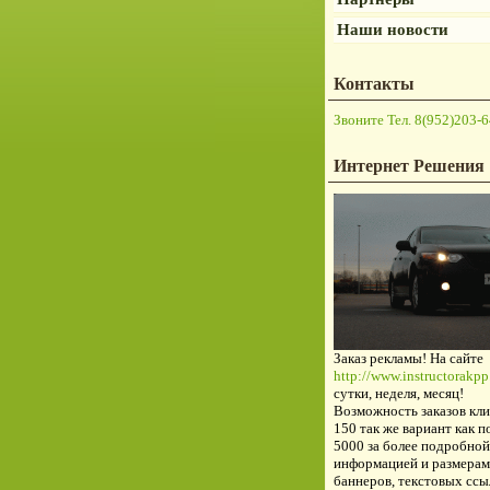
Наши новости
Контакты
Звоните Тел. 8(952)203-6
Интернет Решения
Заказ рекламы! На сайте
http://www.instructorakpp.
сутки, неделя, месяц!
Возможность заказов кли
150 так же вариант как п
5000 за более подробной
информацией и размерам
баннеров, текстовых ссы