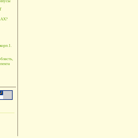
минусы
Т
АХ?
корп.1.
бласть,
пекта