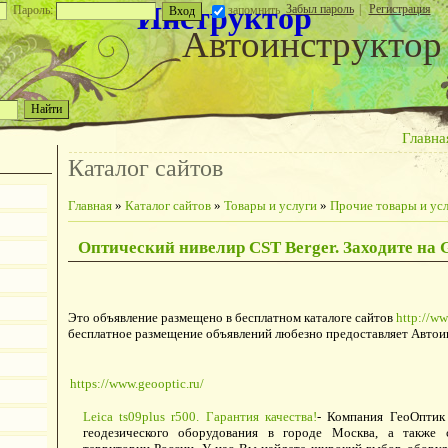
Инструктор
Забыл пароль
|
Регистрация
Пароль:
запомнить
Автоинструктор
Главна
Каталог сайтов
Главная
»
Каталог сайтов
»
Товары и услуги
»
Прочие товары и ус
Оптический нивелир CST Berger. Заходите на 
Это объявление размещено в бесплатном каталоге сайтов
http://ww
бесплатное размещение объявлений любезно предоставляет Автои
https://www.geooptic.ru/
Leica ts09plus r500. Гарантия качества!
- Компания ГеоОптик
геодезического оборудования в городе Москва, а также 