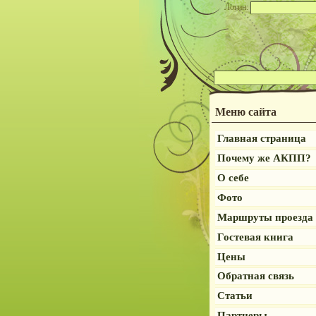
Логин:
Меню сайта
Главная страница
Почему же АКПП?
О себе
Фото
Маршруты проезда
Гостевая книга
Цены
Обратная связь
Статьи
Партнеры