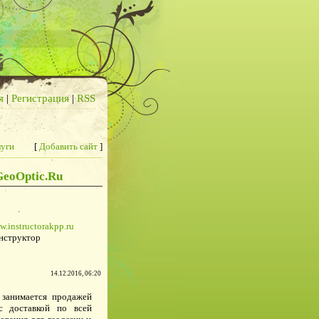
я
|
Регистрация
|
RSS
луги
[
Добавить сайт
]
GeoOptic.Ru
w.instructorakpp.ru
нструктор
14.12.2016, 06:20
 занимается продажей
с доставкой по всей