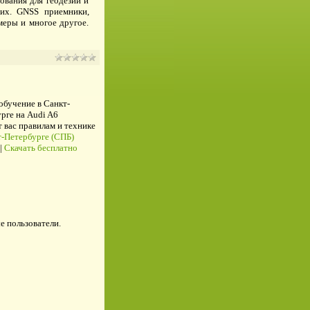
ования для геодезии и
гих. GNSS приемники,
меры и многое другое.
 обучение в Санкт-
рге на Audi A6
ас правилам и технике
-Петербурге (СПБ)
|
Скачать бесплатно
е пользователи.