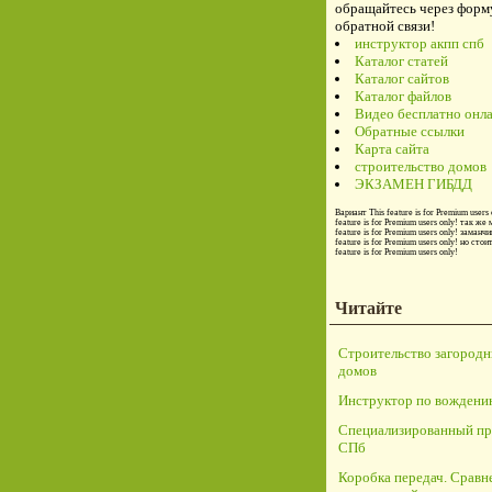
обращайтесь через форм
обратной связи!
инструктор акпп спб
Каталог статей
Каталог сайтов
Каталог файлов
Видео бесплатно онл
Обратные ссылки
Карта сайта
строительство домов
ЭКЗАМЕН ГИБДД
Вариант
This feature is for Premium users 
feature is for Premium users only!
так же 
feature is for Premium users only!
заманчи
feature is for Premium users only!
но стои
feature is for Premium users only!
Читайте
Строительство загород
домов
Инструктор по вождени
Специализированный пр
СПб
Коробка передач. Сравн