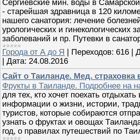
Сергиевские мин. воды в Самарско
- старейшая здравница в 120 кило
нашего санатория: лечение болезне
урологических и гинекологических з
заболеваний и пр. Путевки в санато
Города от А до Я
|
Переходов:
616
|
Д
|
Дата:
24.08.2016
Сайт о Таиланде. Мед. страховка 
Фрукты в Таиланде. Подробнее на н
для тех, кто хочет поехать отдыхат
информации о жизни, истории, трад
туристов, которые собираются отпр
узнать о фруктах и овощах Таиланд
год, о правилах путешествий по Таи