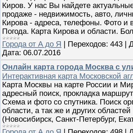
Киров. У нас Вы найдете актуальные
продаже - недвижимость, авто, лич
Кирова - адреса, телефоны. Фото и 
Погода. Карта Кирова и области. Б
Города от А до Я
|
Переходов:
443
|
Д
Дата:
06.07.2016
Онлайн карта города Москва с у
Интерактивная карта Московской аг
Карта Москвы на карте России и Ми
адресный поиск, прокладка маршрут
Схема и фото со спутника. Поиск о
области, а так же и других областей 
(Новосибирск, Санкт-Петербург, Ека
Города от А до Я
|
Переходов:
498
|
Д