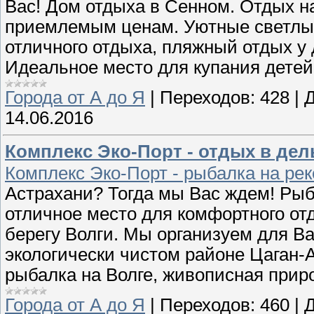
Вас! Дом отдыха в Сенном. Отдых н
приемлемым ценам. Уютные светлы
отличного отдыха, пляжный отдых у
Идеальное место для купания детей
Города от А до Я
|
Переходов:
428
|
Д
14.06.2016
Комплекс Эко-Порт - отдых в дел
Комплекс Эко-Порт - рыбалка на рек
Астрахани? Тогда мы Вас ждем! Рыб
отличное место для комфортного отд
берегу Волги. Мы организуем для Ва
экологически чистом районе Цаган-
рыбалка на Волге, живописная прир
Города от А до Я
|
Переходов:
460
|
Д