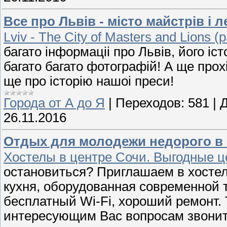
Все про Львiв - мiсто майстрiв i 
Lviv - The City of Masters and Lions (p
багато iнформацii про Львiв, його iст
багато багато фотографiй! А ще прох
ще про iсторiю нашоi преси!
Города от А до Я
|
Переходов:
581
|
Д
26.11.2016
Отдых для молодежи недорого в 
Хостелы в центре Сочи. Выгодные 
остановиться? Приглашаем в хосте
кухня, оборудованная современной 
бесплатный Wi-Fi, хороший ремонт.
интересующим Вас вопросам звоните