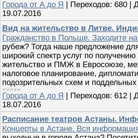
Города от А до Я
|
Переходов:
680
|
Д
19.07.2016
Вид на жительство в Литве. Инд
Гражданство в Польше. Заходите на C
рубеж? Тогда наше предложение для 
широкий спектр услуг по получению 
жительство и ПМЖ в Евросоюзе, ме
налоговое планирование, дипломатич
подозрительных схем и поддельных 
Города от А до Я
|
Переходов:
612
|
Д
18.07.2016
Расписание театров Астаны. Инф
Концерты в Астане. Вся информация 
выходные в городе Астана? Посетите