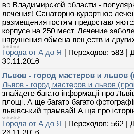
во Владимирской области - популяр
лечения! Санаторно-курортное лечен
размещения гостям предоставляютс
корпусе на 250 мест. Лечение забол
нарушения обмена веществ и други
Города от А до Я
|
Переходов:
583
|
Д
30.11.2016
Львов - город мастеров и львов 
Львов - город мастеров и львов (пр
знайдете багато iнформацii про Львiв,
площi. А ще багато багато фотографi
львiвський трамвай! А ще про iсторi
Города от А до Я
|
Переходов:
562
|
Д
26.11.2016