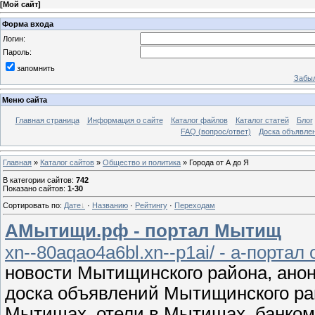
[
Мой сайт
]
Форма входа
Логин:
Пароль:
запомнить
Забыл
Меню сайта
Главная страница
Информация о сайте
Каталог файлов
Каталог статей
Блог
FAQ (вопрос/ответ)
Доска объявле
Главная
»
Каталог сайтов
»
Общество и политика
» Города от А до Я
В категории сайтов
:
742
Показано сайтов
:
1-30
Сортировать по
:
Дате
·
Названию
·
Рейтингу
·
Переходам
АМытищи.рф - портал Мытищ
xn--80aqao4a6bl.xn--p1ai/ - а-порта
новости Мытищинского района, ано
доска объявлений Мытищинского ра
Мытищах, отели в Мытищах, банко