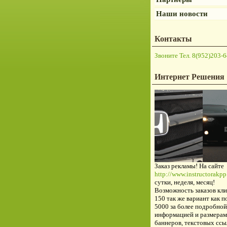
Наши новости
Контакты
Звоните Тел. 8(952)203-6
Интернет Решения
Заказ рекламы! На сайте
http://www.instructorakpp.
сутки, неделя, месяц!
Возможность заказов кли
150 так же вариант как п
5000 за более подробной
информацией и размерам
баннеров, текстовых ссы