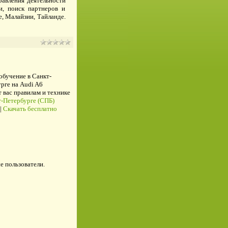
равления деятельности
и, поиск партнеров и
е, Малайзии, Тайланде.
 обучение в Санкт-
рге на Audi A6
ас правилам и технике
-Петербурге (СПБ)
|
Скачать бесплатно
е пользователи.