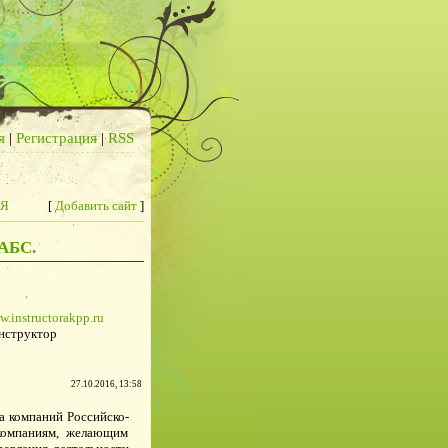
я
|
Регистрация
|
RSS
 Я
[
Добавить сайт
]
РАБС.
w.instructorakpp.ru
нструктор
27.10.2016, 13:58
а компаний Российско-
компаниям, желающим