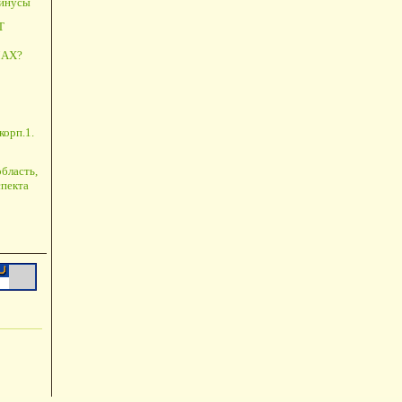
минусы
Т
АХ?
корп.1.
бласть,
пекта