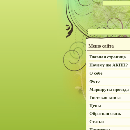
Логин:
Меню сайта
Главная страница
Почему же АКПП?
О себе
Фото
Маршруты проезда
Гостевая книга
Цены
Обратная связь
Статьи
Партнеры