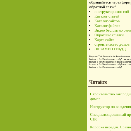
обращайтесь через форм
обратной связи!
инструктор акпп спб
Каталог статей
Каталог сайтов
Каталог файлов
Видео бесплатно онл
Обратные ссылки
Карта сайта
строительство домов
ЭКЗАМЕН ГИБДД
Вариант
This feature is for Premium users 
feature is for Premium users only!
так же 
feature is for Premium users only!
заманчи
feature is for Premium users only!
но стои
feature is for Premium users only!
Читайте
Строительство загород
домов
Инструктор по вождени
Специализированный пр
СПб
Коробка передач. Сравн