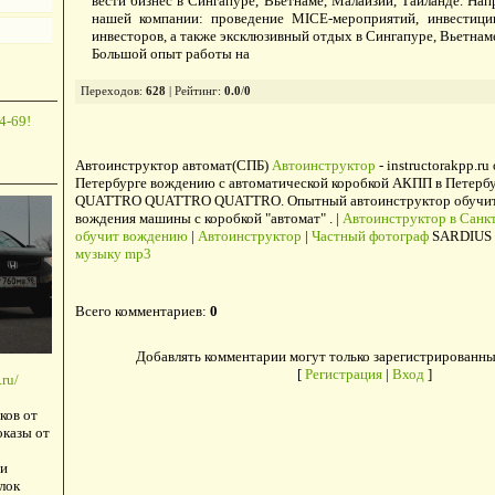
вести бизнес в Сингапуре, Вьетнаме, Малайзии, Таиланде. Нап
нашей компании: проведение MICE-мероприятий, инвестици
инвесторов, а также эксклюзивный отдых в Сингапуре, Вьетнам
Большой опыт работы на
Переходов
:
628
|
Рейтинг
:
0.0
/
0
4-69!
Автоинструктор автомат(СПБ)
Автоинструктор
- instructorakpp.ru
Петербурге вождению с автоматической коробкой АКПП в Петербу
QUATTRO QUATTRO QUATTRO. Опытный автоинструктор обучит в
вождения машины с коробкой "автомат" . |
Автоинструктор в Санкт
обучит вождению
|
Автоинструктор
|
Частный фотограф
SARDIUS 
музыку mp3
Всего комментариев
:
0
Добавлять комментарии могут только зарегистрированны
[
Регистрация
|
Вход
]
ru/
ков от
оказы от
и
лок