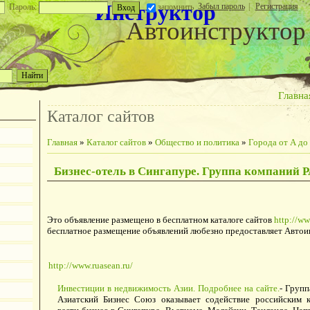
Инструктор
Забыл пароль
|
Регистрация
Пароль:
запомнить
Автоинструктор
Главна
Каталог сайтов
Главная
»
Каталог сайтов
»
Общество и политика
»
Города от А до
Бизнес-отель в Сингапуре. Группа компаний 
Это объявление размещено в бесплатном каталоге сайтов
http://ww
бесплатное размещение объявлений любезно предоставляет Автои
http://www.ruasean.ru/
Инвестиции в недвижимость Азии. Подробнее на сайте.
- Групп
Азиатский Бизнес Союз оказывает содействие российским 