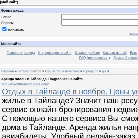
[
Мой сайт
]
Форма входа
Логин:
Пароль:
запомнить
Забыл
Меню сайта
Главная страница
Информация о сайте
Каталог файлов
Каталог статей
Блог
FAQ (вопрос/ответ)
Доска объявле
Главная
»
Каталог сайтов
»
Общество и политика
»
Города от А до Я
Аренда виллы в Тайланде. Подробнее на сайте.
http://www.thailandrenters.com/
Отдых в Тайланде в ноябре. Цены ук
жилье в Тайланде? Значит наш ресур
сервис онлайн-бронирования недвиж
С помощью нашего сервиса Вы смож
дома в Тайланде. Аренда жилья нап
авиабилеты. Удобный онлайн-заказ.