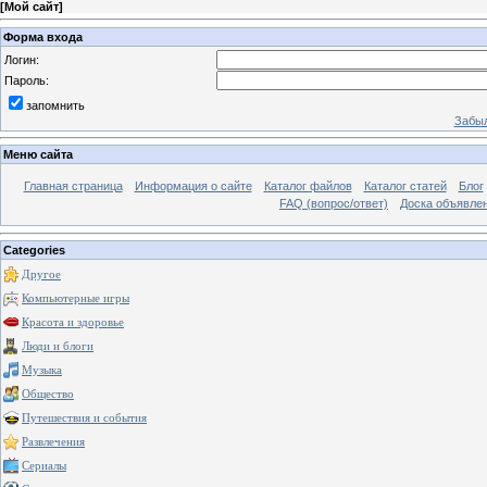
[
Мой сайт
]
Форма входа
Логин:
Пароль:
запомнить
Забыл
Меню сайта
Главная страница
Информация о сайте
Каталог файлов
Каталог статей
Блог
FAQ (вопрос/ответ)
Доска объявле
Categories
Другое
Компьютерные игры
Красота и здоровье
Люди и блоги
Музыка
Общество
Путешествия и события
Развлечения
Сериалы