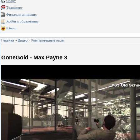
Спорт
Транспорт
Фильмы и анимация
Хобби и образование
Юмор
Главная
»
Видео
»
Компьютерные игры
GoneGold - Max Payne 3