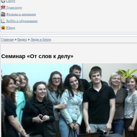
Спорт
Транспорт
Фильмы и анимация
Хобби и образование
Юмор
Главная
»
Видео
»
Люди и блоги
Семинар «От слов к делу»