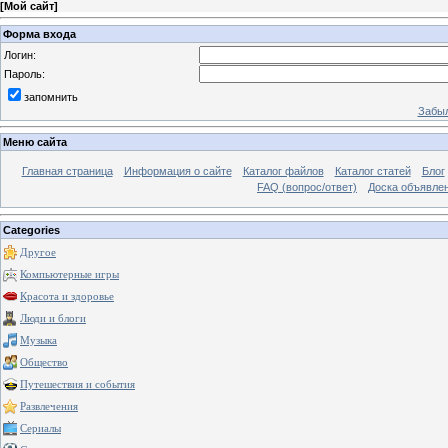
[
Мой сайт
]
Форма входа
Логин:
Пароль:
запомнить
Забыл
Меню сайта
Главная страница
Информация о сайте
Каталог файлов
Каталог статей
Блог
FAQ (вопрос/ответ)
Доска объявле
Categories
Другое
Компьютерные игры
Красота и здоровье
Люди и блоги
Музыка
Общество
Путешествия и события
Развлечения
Сериалы