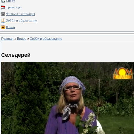
Спорт
Транспорт
Фильмы и анимация
Хобби и образование
Юмор
Главная
»
Видео
»
Хобби и образование
Сельдерей