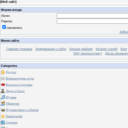
[
Мой сайт
]
Форма входа
Логин:
Пароль:
запомнить
Забыл
Меню сайта
Главная страница
Информация о сайте
Каталог файлов
Каталог статей
Блог
FAQ (вопрос/ответ)
Доска объявле
Categories
Другое
Компьютерные игры
Красота и здоровье
Люди и блоги
Музыка
Общество
Путешествия и события
Развлечения
Сериалы