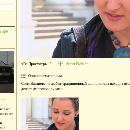
4-69!
Просмотры
: 0
Street Fashion
Описание материала
:
Соня Ваганова не любит традиционный шоппинг, она находит вещ
делает их своими руками.
ru/
ков от
оказы от
и
лок