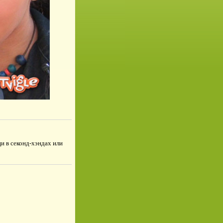
и в секонд-хэндах или