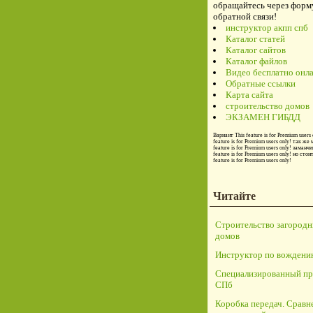
обращайтесь через форм
обратной связи!
инструктор акпп спб
Каталог статей
Каталог сайтов
Каталог файлов
Видео бесплатно онл
Обратные ссылки
Карта сайта
строительство домов
ЭКЗАМЕН ГИБДД
Вариант
This feature is for Premium users 
feature is for Premium users only!
так же 
feature is for Premium users only!
заманчи
feature is for Premium users only!
но стои
feature is for Premium users only!
Читайте
Строительство загород
домов
Инструктор по вождени
Специализированный пр
СПб
Коробка передач. Сравн