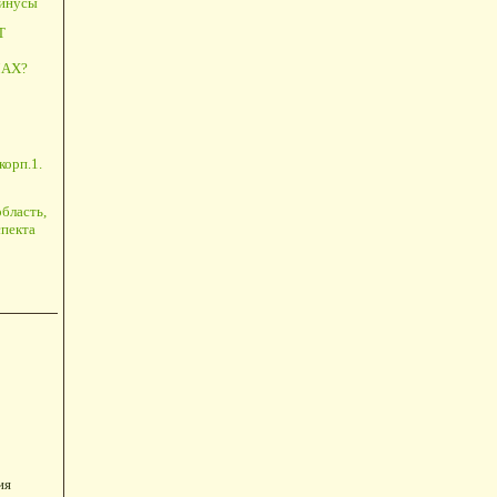
минусы
Т
АХ?
корп.1.
бласть,
пекта
ия