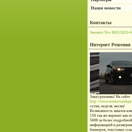
Наши новости
Контакты
Звоните Тел. 8(952)203-6
Интернет Решения
Заказ рекламы! На сайте
http://www.instructorakpp.
сутки, неделя, месяц!
Возможность заказов кли
150 так же вариант как п
5000 за более подробной
информацией и размерам
баннеров, текстовых ссы