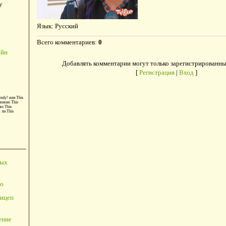
у
Язык
: Русский
Всего комментариев
:
0
айн
Добавлять комментарии могут только зарегистрированны
[
Регистрация
|
Вход
]
only!
или
This
можно
This
во
This
т ли
This
ных
ю
ицеп
ение