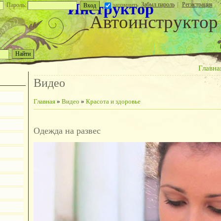
Инструктор
Забыл пароль
|
Регистрация
Пароль:
запомнить
Автоинструктор
Главна
Видео
Главная
»
Видео
»
Красота и здоровье
Одежда на развес