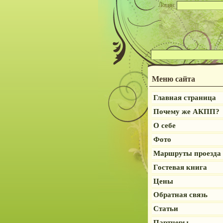
Логин:
Меню сайта
Главная страница
Почему же АКПП?
О себе
Фото
Маршруты проезда
Гостевая книга
Цены
Обратная связь
Статьи
Партнеры