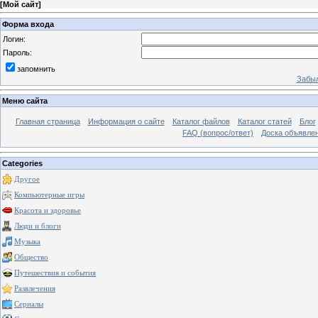
[
Мой сайт
]
Форма входа
Логин:
Пароль:
запомнить
Забыл
Меню сайта
Главная страница
Информация о сайте
Каталог файлов
Каталог статей
Блог
FAQ (вопрос/ответ)
Доска объявле
Categories
Другое
Компьютерные игры
Красота и здоровье
Люди и блоги
Музыка
Общество
Путешествия и события
Развлечения
Сериалы