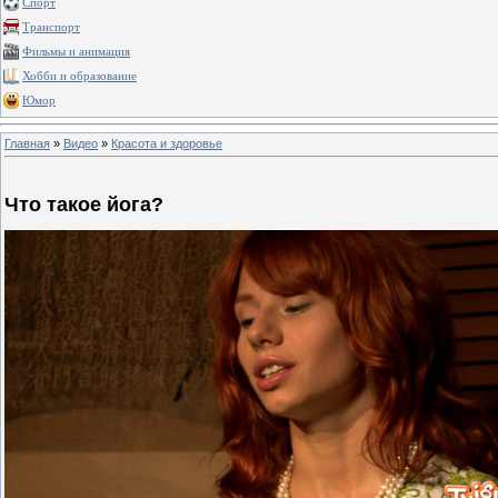
Спорт
Транспорт
Фильмы и анимация
Хобби и образование
Юмор
Главная
»
Видео
»
Красота и здоровье
Что такое йога?