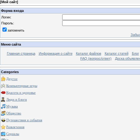
[
Мой сайт
]
Форма входа
Логин:
Пароль:
запомнить
Забыл
Меню сайта
Главная страница
Информация о сайте
Каталог файлов
Каталог статей
Блог
FAQ (вопрос/ответ)
Доска объявле
Categories
Другое
Компьютерные игры
Красота и здоровье
Люди и блоги
Музыка
Общество
Путешествия и события
Развлечения
Сериалы