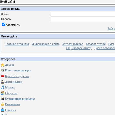
[
Мой сайт
]
Форма входа
Логин:
Пароль:
запомнить
Забыл
Меню сайта
Главная страница
Информация о сайте
Каталог файлов
Каталог статей
Блог
FAQ (вопрос/ответ)
Доска объявле
Categories
Другое
Компьютерные игры
Красота и здоровье
Люди и блоги
Музыка
Общество
Путешествия и события
Развлечения
Сериалы