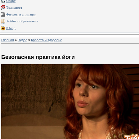
Спорт
Транспорт
Фильмы и анимация
Хобби и образование
Юмор
Главная
»
Видео
»
Красота и здоровье
Безопасная практика йоги