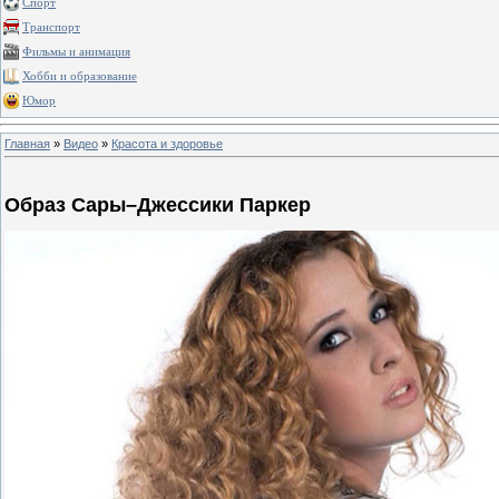
Спорт
Транспорт
Фильмы и анимация
Хобби и образование
Юмор
Главная
»
Видео
»
Красота и здоровье
Образ Сары–Джессики Паркер