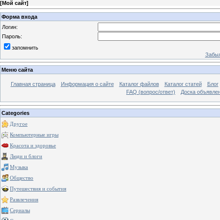
[
Мой сайт
]
Форма входа
Логин:
Пароль:
запомнить
Забыл
Меню сайта
Главная страница
Информация о сайте
Каталог файлов
Каталог статей
Блог
FAQ (вопрос/ответ)
Доска объявле
Categories
Другое
Компьютерные игры
Красота и здоровье
Люди и блоги
Музыка
Общество
Путешествия и события
Развлечения
Сериалы