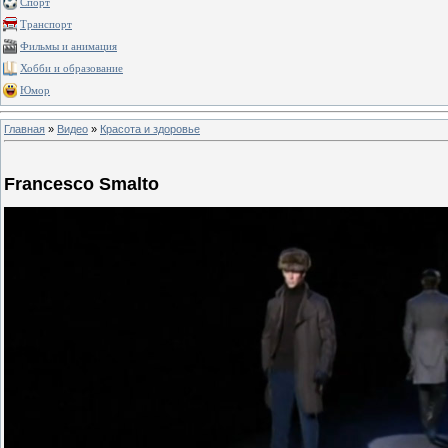
Спорт
Транспорт
Фильмы и анимация
Хобби и образование
Юмор
Главная
»
Видео
»
Красота и здоровье
Francesco Smalto