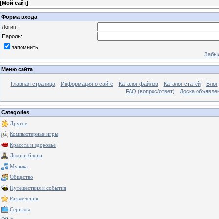
[
Мой сайт
]
Форма входа
Логин:
Пароль:
запомнить
Забыл
Меню сайта
Главная страница
Информация о сайте
Каталог файлов
Каталог статей
Блог
FAQ (вопрос/ответ)
Доска объявле
Categories
Другое
Компьютерные игры
Красота и здоровье
Люди и блоги
Музыка
Общество
Путешествия и события
Развлечения
Сериалы