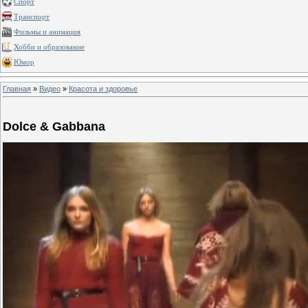
Спорт
Транспорт
Фильмы и анимация
Хобби и образование
Юмор
Главная
»
Видео
»
Красота и здоровье
Dolce & Gabbana