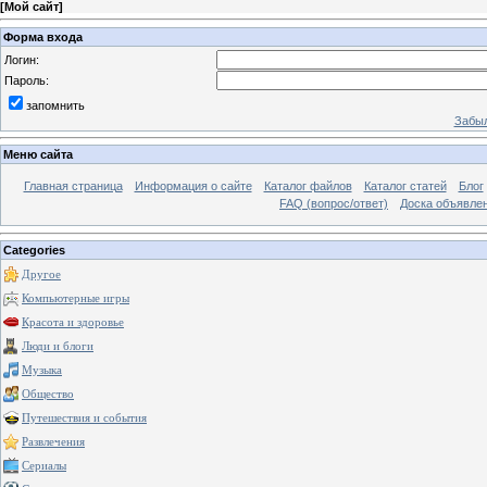
[
Мой сайт
]
Форма входа
Логин:
Пароль:
запомнить
Забыл
Меню сайта
Главная страница
Информация о сайте
Каталог файлов
Каталог статей
Блог
FAQ (вопрос/ответ)
Доска объявле
Categories
Другое
Компьютерные игры
Красота и здоровье
Люди и блоги
Музыка
Общество
Путешествия и события
Развлечения
Сериалы