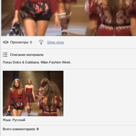
Просмотры
: 0
Shine show
Описание материала
:
Показ Dolce & Gabbana. Milan Fashion Week.
Язык
: Русский
Всего комментариев
:
0