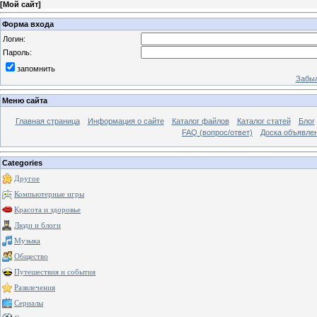
[
Мой сайт
]
Форма входа
Логин:
Пароль:
запомнить
Забыл
Меню сайта
Главная страница
Информация о сайте
Каталог файлов
Каталог статей
Блог
FAQ (вопрос/ответ)
Доска объявле
Categories
Другое
Компьютерные игры
Красота и здоровье
Люди и блоги
Музыка
Общество
Путешествия и события
Развлечения
Сериалы