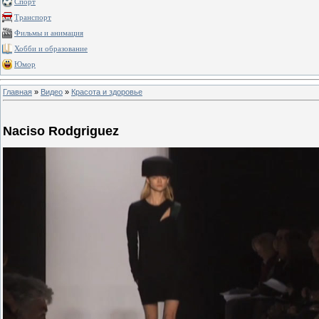
Спорт
Транспорт
Фильмы и анимация
Хобби и образование
Юмор
Главная
»
Видео
»
Красота и здоровье
Naciso Rodgriguez