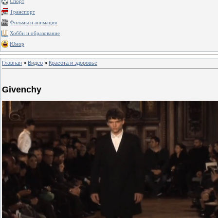
Спорт
Транспорт
Фильмы и анимация
Хобби и образование
Юмор
Главная
»
Видео
»
Красота и здоровье
Givenchy