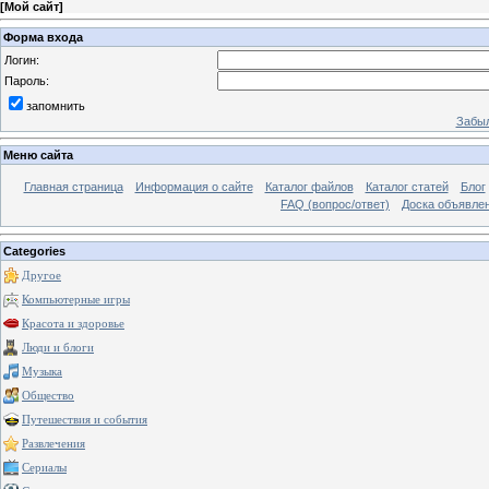
[
Мой сайт
]
Форма входа
Логин:
Пароль:
запомнить
Забыл
Меню сайта
Главная страница
Информация о сайте
Каталог файлов
Каталог статей
Блог
FAQ (вопрос/ответ)
Доска объявле
Categories
Другое
Компьютерные игры
Красота и здоровье
Люди и блоги
Музыка
Общество
Путешествия и события
Развлечения
Сериалы