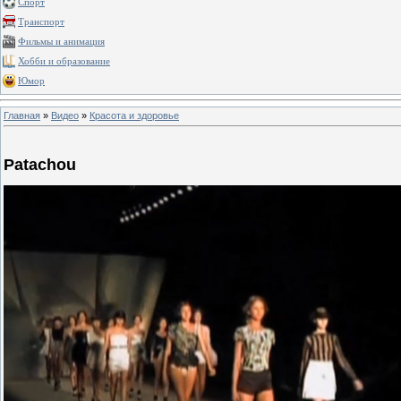
Спорт
Транспорт
Фильмы и анимация
Хобби и образование
Юмор
Главная
»
Видео
»
Красота и здоровье
Patachou