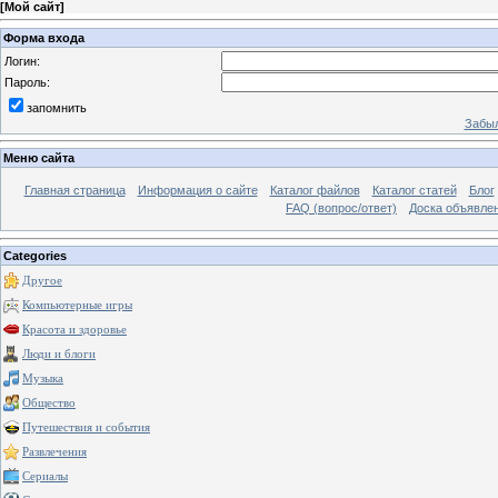
[
Мой сайт
]
Форма входа
Логин:
Пароль:
запомнить
Забыл
Меню сайта
Главная страница
Информация о сайте
Каталог файлов
Каталог статей
Блог
FAQ (вопрос/ответ)
Доска объявле
Categories
Другое
Компьютерные игры
Красота и здоровье
Люди и блоги
Музыка
Общество
Путешествия и события
Развлечения
Сериалы