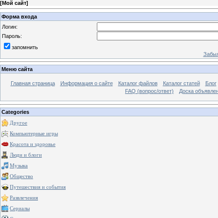
[
Мой сайт
]
Форма входа
Логин:
Пароль:
запомнить
Забыл
Меню сайта
Главная страница
Информация о сайте
Каталог файлов
Каталог статей
Блог
FAQ (вопрос/ответ)
Доска объявле
Categories
Другое
Компьютерные игры
Красота и здоровье
Люди и блоги
Музыка
Общество
Путешествия и события
Развлечения
Сериалы