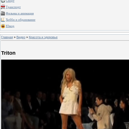
Спорт
Транспорт
Фильмы и анимация
Хобби и образование
Юмор
Главная
»
Видео
»
Красота и здоровье
Triton