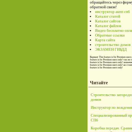
обращайтесь через форм
обратной связи!
инструктор акпп спб
Каталог статей
Каталог сайтов
Каталог файлов
Видео бесплатно онл
Обратные ссылки
Карта сайта
строительство домов
ЭКЗАМЕН ГИБДД
Вариант
This feature is for Premium users 
feature is for Premium users only!
так же 
feature is for Premium users only!
заманчи
feature is for Premium users only!
но стои
feature is for Premium users only!
Читайте
Строительство загород
домов
Инструктор по вождени
Специализированный пр
СПб
Коробка передач. Сравн