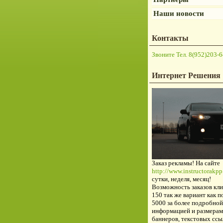
Наши новости
Контакты
Звоните Тел. 8(952)203-6
Интернет Решения
Заказ рекламы! На сайте
http://www.instructorakpp.
сутки, неделя, месяц!
Возможность заказов кли
150 так же вариант как п
5000 за более подробной
информацией и размерам
баннеров, текстовых ссы