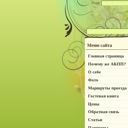
Логин:
Меню сайта
Главная страница
Почему же АКПП?
О себе
Фото
Маршруты проезда
Гостевая книга
Цены
Обратная связь
Статьи
Партнеры