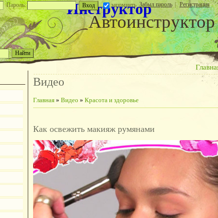
Инструктор
Забыл пароль
|
Регистрация
Пароль:
запомнить
Автоинструктор
Главна
Видео
Главная
»
Видео
»
Красота и здоровье
Как освежить макияж румянами