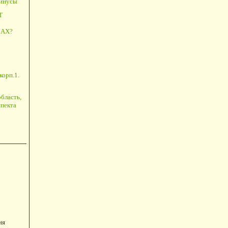
минусы
Т
АХ?
корп.1.
бласть,
пекта
ия