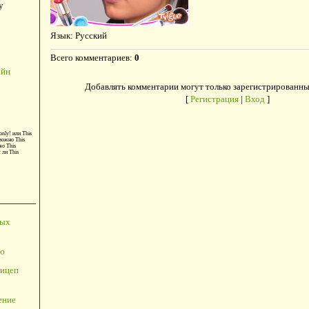
у
Язык
: Русский
Всего комментариев
:
0
айн
Добавлять комментарии могут только зарегистрированны
[
Регистрация
|
Вход
]
only!
или
This
можно
This
во
This
т ли
This
ных
ю
ицеп
ение