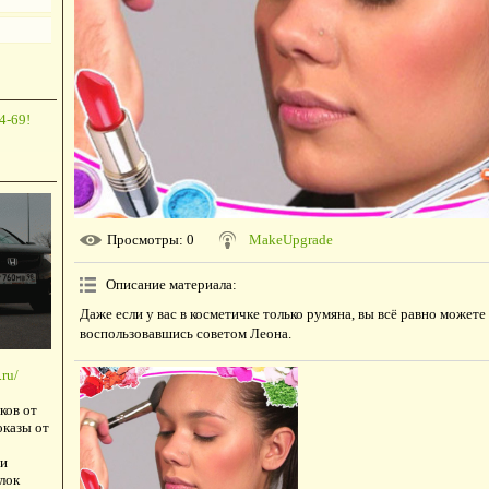
4-69!
Просмотры
: 0
MakeUpgrade
Описание материала
:
Даже если у вас в косметичке только румяна, вы всё равно можете
воспользовавшись советом Леона.
ru/
ков от
оказы от
и
лок