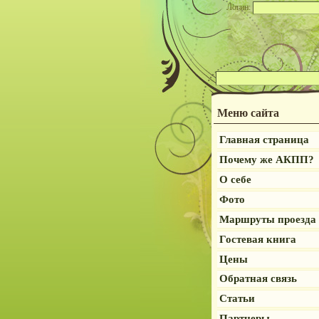
Логин:
Меню сайта
Главная страница
Почему же АКПП?
О себе
Фото
Маршруты проезда
Гостевая книга
Цены
Обратная связь
Статьи
Партнеры