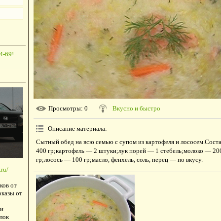
4-69!
Просмотры
: 0
Вкусно и быстро
Описание материала
:
Сытный обед на всю семью с супом из картофеля и лососем.Сост
400 гр;картофель — 2 штуки;лук порей — 1 стебель;молоко — 20
гр;лосось — 100 гр;масло, фенхель, соль, перец — по вкусу.
ru/
ков от
оказы от
и
лок