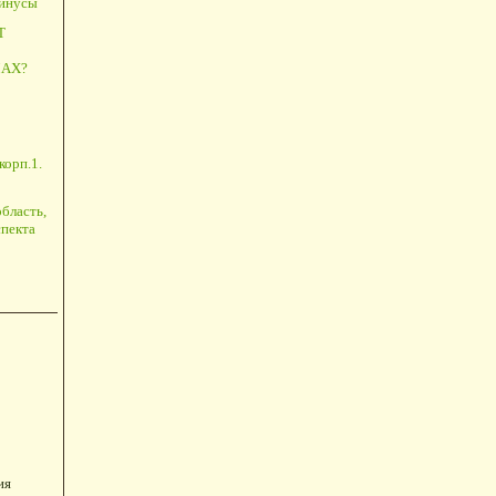
минусы
Т
АХ?
корп.1.
бласть,
пекта
ия