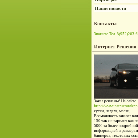
Наши новости
Контакты
Звоните Тел. 8(952)203-6
Интернет Решения
Заказ рекламы! На сайте
http://www.instructorakpp.
сутки, неделя, месяц!
Возможность заказов кли
150 так же вариант как п
5000 за более подробной
информацией и размерам
баннеров, текстовых ссы