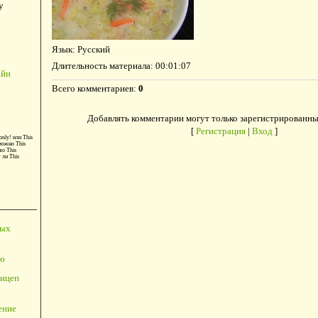
у
Язык
: Русский
Длительность материала
: 00:01:07
айн
Всего комментариев
:
0
Добавлять комментарии могут только зарегистрированны
[
Регистрация
|
Вход
]
only!
или
This
можно
This
во
This
т ли
This
ных
ю
ицеп
ение