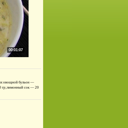
00:01:07
ав:овощной бульон —
0 гр;лимонный сок — 20