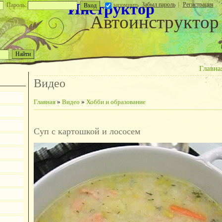
Инструктор
Забыл пароль
|
Регистрация
Пароль:
запомнить
Автоинструктор
Главна
Видео
Главная
»
Видео
»
Хобби и образование
Суп с картошкой и лососем