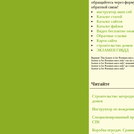
обращайтесь через форм
обратной связи!
инструктор акпп спб
Каталог статей
Каталог сайтов
Каталог файлов
Видео бесплатно онл
Обратные ссылки
Карта сайта
строительство домов
ЭКЗАМЕН ГИБДД
Вариант
This feature is for Premium users 
feature is for Premium users only!
так же 
feature is for Premium users only!
заманчи
feature is for Premium users only!
но стои
feature is for Premium users only!
Читайте
Строительство загород
домов
Инструктор по вождени
Специализированный пр
СПб
Коробка передач. Сравн