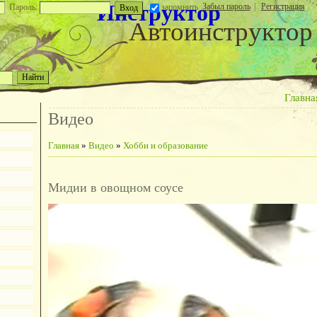
Инструктор
Забыл пароль
|
Регистрация
Пароль:
запомнить
Автоинструктор
Главна
Видео
Главная
»
Видео
»
Хобби и образование
Мидии в овощном соусе