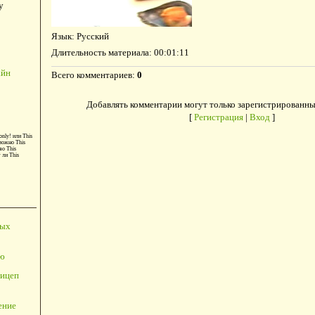
у
Язык
: Русский
Длительность материала
: 00:01:11
айн
Всего комментариев
:
0
Добавлять комментарии могут только зарегистрированны
[
Регистрация
|
Вход
]
only!
или
This
можно
This
во
This
т ли
This
ных
ю
ицеп
ение