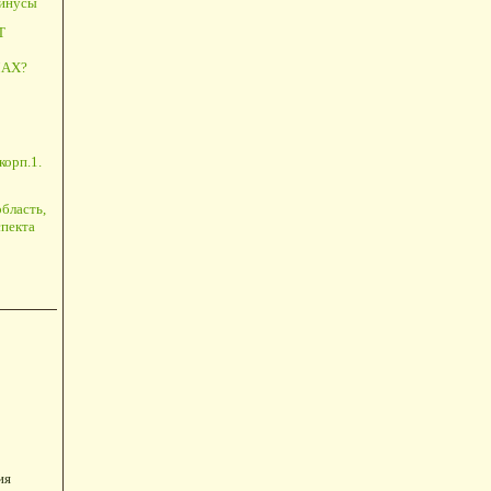
минусы
Т
АХ?
корп.1.
бласть,
пекта
ия