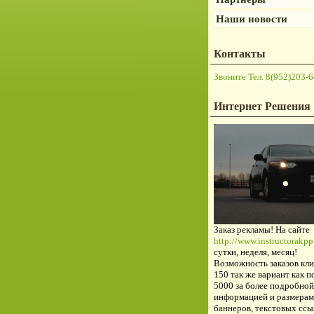
Наши новости
Контакты
Звоните Тел. 8(952)203-6
Интернет Решения
Заказ рекламы! На сайте
http://www.instructorakpp.
сутки, неделя, месяц!
Возможность заказов кли
150 так же вариант как п
5000 за более подробной
информацией и размерам
баннеров, текстовых ссы