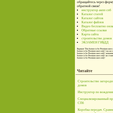
обращайтесь через форм
обратной связи!
инструктор акпп спб
Каталог статей
Каталог сайтов
Каталог файлов
Видео бесплатно онл
Обратные ссылки
Карта сайта
строительство домов
ЭКЗАМЕН ГИБДД
Вариант
This feature is for Premium users 
feature is for Premium users only!
так же 
feature is for Premium users only!
заманчи
feature is for Premium users only!
но стои
feature is for Premium users only!
Читайте
Строительство загород
домов
Инструктор по вождени
Специализированный пр
СПб
Коробка передач. Сравн