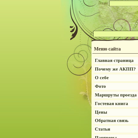
Логин:
Меню сайта
Главная страница
Почему же АКПП?
О себе
Фото
Маршруты проезда
Гостевая книга
Цены
Обратная связь
Статьи
Партнеры