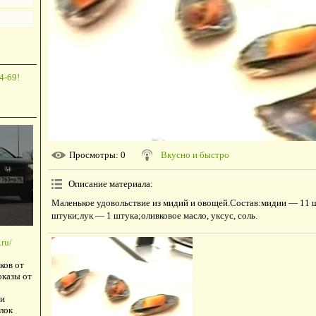
4-69!
Просмотры
: 0
Вкусно и быстро
Описание материала
:
Маленькое удовольствие из мидий и овощей.Состав:мидии — 11 
штуки;лук — 1 штука;оливковое масло, уксус, соль.
ru/
ков от
оказы от
и
лок