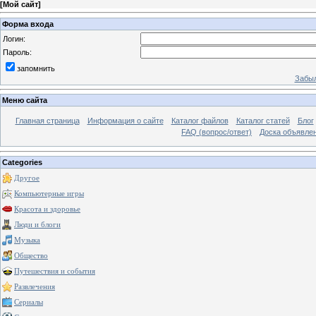
[
Мой сайт
]
Форма входа
Логин:
Пароль:
запомнить
Забыл
Меню сайта
Главная страница
Информация о сайте
Каталог файлов
Каталог статей
Блог
FAQ (вопрос/ответ)
Доска объявле
Categories
Другое
Компьютерные игры
Красота и здоровье
Люди и блоги
Музыка
Общество
Путешествия и события
Развлечения
Сериалы