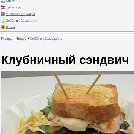
Спорт
Транспорт
Фильмы и анимация
Хобби и образование
Юмор
Главная
»
Видео
»
Хобби и образование
Клубничный сэндвич