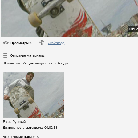
00:02
Просмотры
: 0
Скейтборд
Описание материала
:
Шаманские обряды заядлого скейтбордиста.
Язык
: Русский
Длительность материала
: 00:02:58
Всего комментариев
:
0