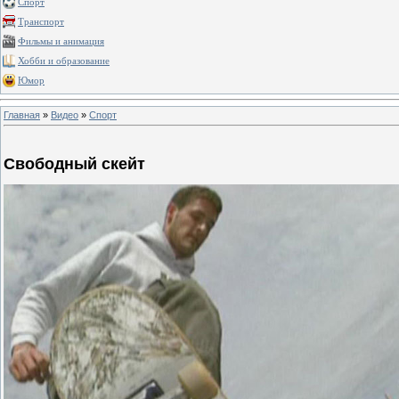
Спорт
Транспорт
Фильмы и анимация
Хобби и образование
Юмор
Главная
»
Видео
»
Спорт
Свободный скейт