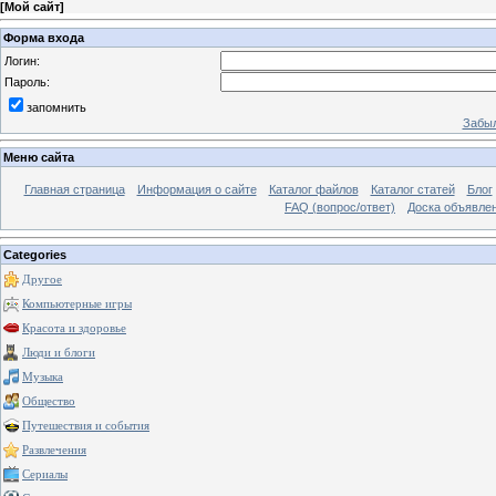
[
Мой сайт
]
Форма входа
Логин:
Пароль:
запомнить
Забыл
Меню сайта
Главная страница
Информация о сайте
Каталог файлов
Каталог статей
Блог
FAQ (вопрос/ответ)
Доска объявле
Categories
Другое
Компьютерные игры
Красота и здоровье
Люди и блоги
Музыка
Общество
Путешествия и события
Развлечения
Сериалы