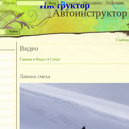
Инструктор
Забыл пароль
|
Регистрация
Пароль:
запомнить
Автоинструктор
Главна
Видео
Главная
»
Видео
»
Спорт
Лавина смеха