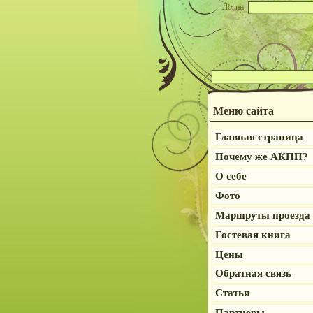
Логин:
Меню сайта
Главная страница
Почему же АКПП?
О себе
Фото
Маршруты проезда
Гостевая книга
Цены
Обратная связь
Статьи
Партнеры