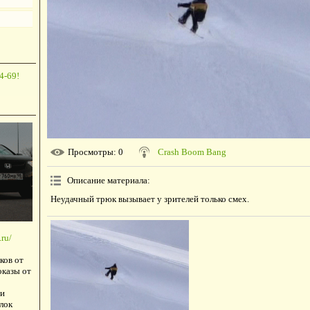
4-69!
Просмотры
: 0
Crash Boom Bang
Описание материала
:
Неудачный трюк вызывает у зрителей только смех.
ru/
ков от
оказы от
и
лок