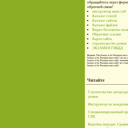
обращайтесь через форм
обратной связи!
инструктор акпп спб
Каталог статей
Каталог сайтов
Каталог файлов
Видео бесплатно онл
Обратные ссылки
Карта сайта
строительство домов
ЭКЗАМЕН ГИБДД
Вариант
This feature is for Premium users 
feature is for Premium users only!
так же 
feature is for Premium users only!
заманчи
feature is for Premium users only!
но стои
feature is for Premium users only!
Читайте
Строительство загород
домов
Инструктор по вождени
Специализированный пр
СПб
Коробка передач. Сравн