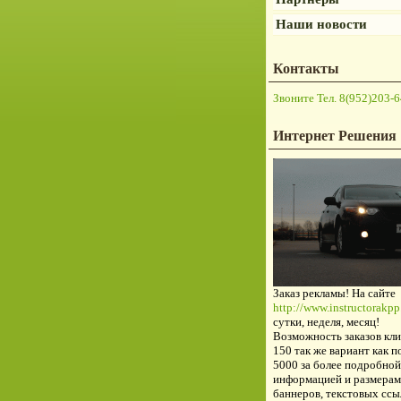
Наши новости
Контакты
Звоните Тел. 8(952)203-6
Интернет Решения
Заказ рекламы! На сайте
http://www.instructorakpp.
сутки, неделя, месяц!
Возможность заказов кли
150 так же вариант как п
5000 за более подробной
информацией и размерам
баннеров, текстовых ссы