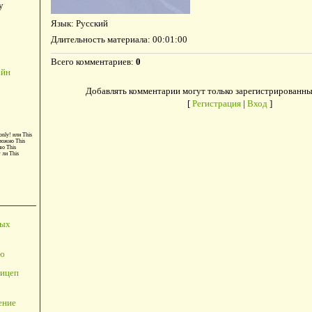
у
Язык
: Русский
Длительность материала
: 00:01:00
Всего комментариев
:
0
айн
Добавлять комментарии могут только зарегистрированны
[
Регистрация
|
Вход
]
only!
или
This
можно
This
во
This
т ли
This
ных
ю
ицеп
ение