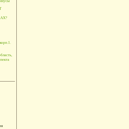
минусы
Т
АХ?
корп.1.
бласть,
пекта
ия