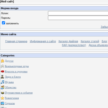
[
Мой сайт
]
Форма входа
Логин:
Пароль:
запомнить
Забыл
Меню сайта
Главная страница
Информация о сайте
Каталог файлов
Каталог статей
Блог
FAQ (вопрос/ответ)
Доска объявле
Categories
Другое
Компьютерные игры
Красота и здоровье
Люди и блоги
Музыка
Общество
Путешествия и события
Развлечения
Сериалы