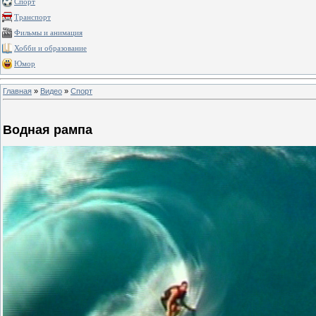
Спорт
Транспорт
Фильмы и анимация
Хобби и образование
Юмор
Главная
»
Видео
»
Спорт
Водная рампа