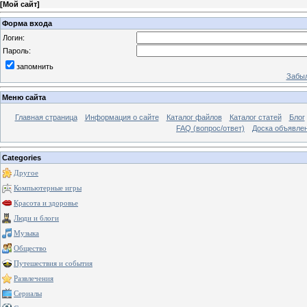
[
Мой сайт
]
Форма входа
Логин:
Пароль:
запомнить
Забыл
Меню сайта
Главная страница
Информация о сайте
Каталог файлов
Каталог статей
Блог
FAQ (вопрос/ответ)
Доска объявле
Categories
Другое
Компьютерные игры
Красота и здоровье
Люди и блоги
Музыка
Общество
Путешествия и события
Развлечения
Сериалы