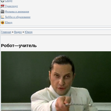
Спорт
Транспорт
Фильмы и анимация
Хобби и образование
Юмор
Главная
»
Видео
»
Юмор
Робот—учитель