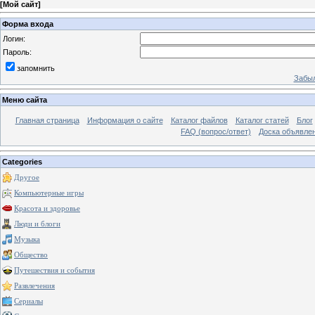
[
Мой сайт
]
Форма входа
Логин:
Пароль:
запомнить
Забыл
Меню сайта
Главная страница
Информация о сайте
Каталог файлов
Каталог статей
Блог
FAQ (вопрос/ответ)
Доска объявле
Categories
Другое
Компьютерные игры
Красота и здоровье
Люди и блоги
Музыка
Общество
Путешествия и события
Развлечения
Сериалы