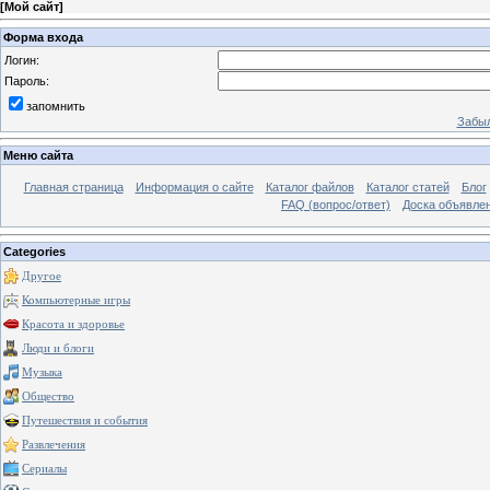
[
Мой сайт
]
Форма входа
Логин:
Пароль:
запомнить
Забыл
Меню сайта
Главная страница
Информация о сайте
Каталог файлов
Каталог статей
Блог
FAQ (вопрос/ответ)
Доска объявле
Categories
Другое
Компьютерные игры
Красота и здоровье
Люди и блоги
Музыка
Общество
Путешествия и события
Развлечения
Сериалы