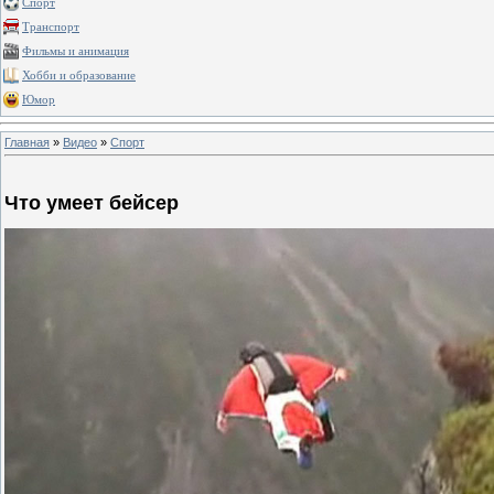
Спорт
Транспорт
Фильмы и анимация
Хобби и образование
Юмор
Главная
»
Видео
»
Спорт
Что умеет бейсер