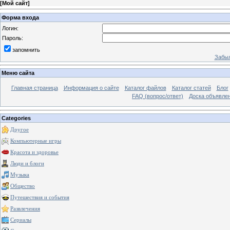
[
Мой сайт
]
Форма входа
Логин:
Пароль:
запомнить
Забыл
Меню сайта
Главная страница
Информация о сайте
Каталог файлов
Каталог статей
Блог
FAQ (вопрос/ответ)
Доска объявле
Categories
Другое
Компьютерные игры
Красота и здоровье
Люди и блоги
Музыка
Общество
Путешествия и события
Развлечения
Сериалы