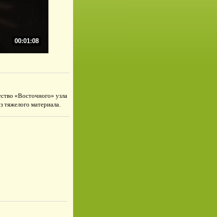
00:01:08
ество «Восточного» узла
з тяжелого материала.