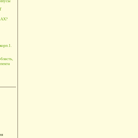
минусы
Т
АХ?
корп.1.
бласть,
пекта
ия