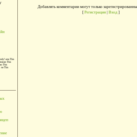
у
Добавлять комментарии могут только зарегистрированны
[
Регистрация
|
Вход
]
айн
only!
или
This
можно
This
во
This
т ли
This
ных
ю
ицеп
ение