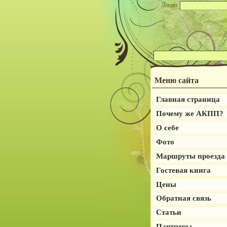
Логин:
Меню сайта
Главная страница
Почему же АКПП?
О себе
Фото
Маршруты проезда
Гостевая книга
Цены
Обратная связь
Статьи
Партнеры