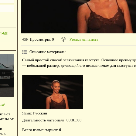
4-69!
Просмотры
: 0
Узелки на память
Описание материала
:
Самый простой способ завязывания галстука. Основное преимущ
— небольшой размер, делающий его незаменимым для галстуков и
ru/
Язык
: Русский
ков от
оказы от
Длительность материала
: 00:01:08
и
Всего комментариев
:
0
лок