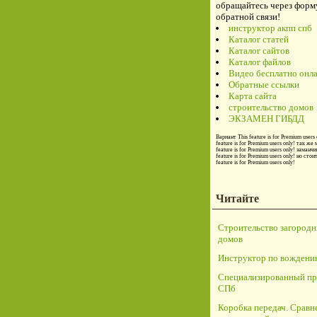
обращайтесь через форм
обратной связи!
инструктор акпп спб
Каталог статей
Каталог сайтов
Каталог файлов
Видео бесплатно онл
Обратные ссылки
Карта сайта
строительство домов
ЭКЗАМЕН ГИБДД
Вариант
This feature is for Premium users 
feature is for Premium users only!
так же 
feature is for Premium users only!
заманчи
feature is for Premium users only!
но стои
feature is for Premium users only!
Читайте
Строительство загород
домов
Инструктор по вождени
Специализированный пр
СПб
Коробка передач. Сравн