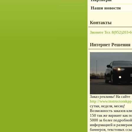
Наши новости
Контакты
Звоните Тел. 8(952)203-6
Интернет Решения
Заказ рекламы! На сайте
http://www.instructorakpp.
сутки, неделя, месяц!
Возможность заказов кли
150 так же вариант как п
5000 за более подробной
информацией и размерам
баннеров, текстовых ссы